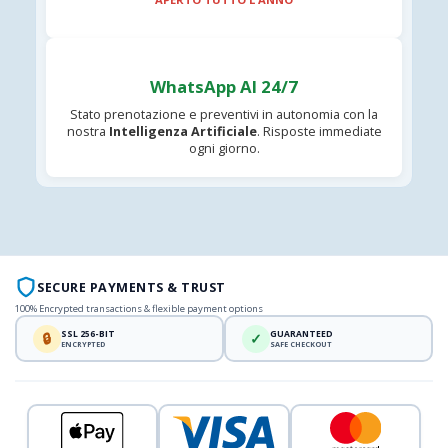
WhatsApp AI 24/7
Stato prenotazione e preventivi in autonomia con la
nostra
Intelligenza Artificiale
. Risposte immediate
ogni giorno.
SECURE PAYMENTS & TRUST
100% Encrypted transactions & flexible payment options
SSL 256-BIT
GUARANTEED
🔒
✓
ENCRYPTED
SAFE CHECKOUT