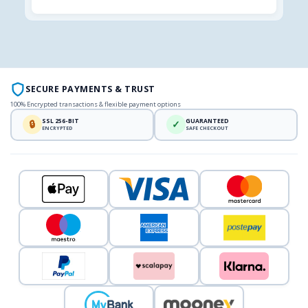
SECURE PAYMENTS & TRUST
100% Encrypted transactions & flexible payment options
SSL 256-BIT
GUARANTEED
🔒
✓
ENCRYPTED
SAFE CHECKOUT