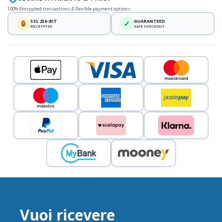
100% Encrypted transactions & flexible payment options
SSL 256-BIT
GUARANTEED
🔒
✓
ENCRYPTED
SAFE CHECKOUT
Vuoi ricevere