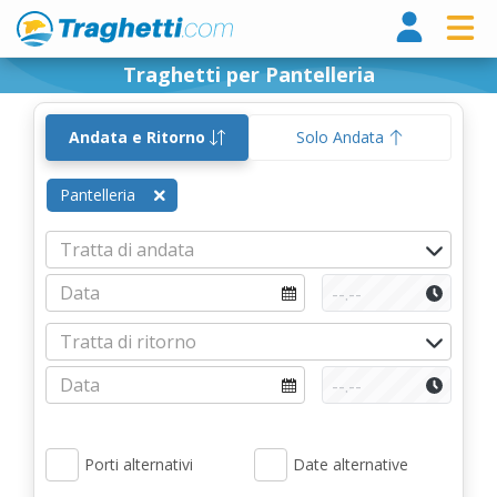
Tragh
Traghetti per Pantelleria
Andata e Ritorno
Solo Andata
Pantelleria
Porti alternativi
Date alternative