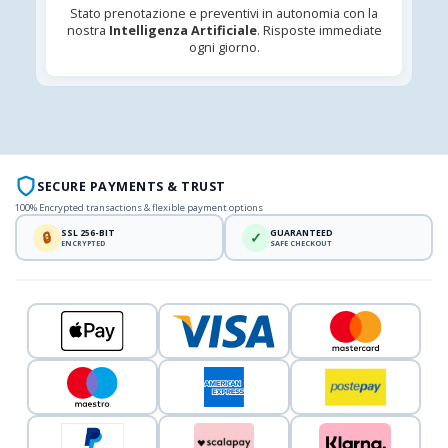
Stato prenotazione e preventivi in autonomia con la
nostra
Intelligenza Artificiale
. Risposte immediate
ogni giorno.
SECURE PAYMENTS & TRUST
100% Encrypted transactions & flexible payment options
SSL 256-BIT
GUARANTEED
🔒
✓
ENCRYPTED
SAFE CHECKOUT