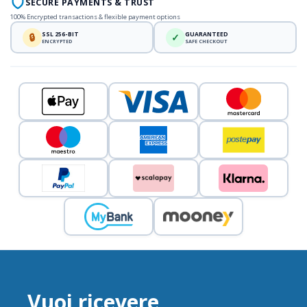
SECURE PAYMENTS & TRUST
100% Encrypted transactions & flexible payment options
SSL 256-BIT
GUARANTEED
🔒
✓
ENCRYPTED
SAFE CHECKOUT
Vuoi ricevere