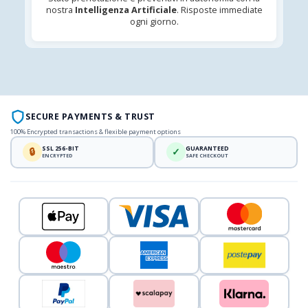
nostra
Intelligenza Artificiale
. Risposte immediate
ogni giorno.
SECURE PAYMENTS & TRUST
100% Encrypted transactions & flexible payment options
SSL 256-BIT
GUARANTEED
🔒
✓
ENCRYPTED
SAFE CHECKOUT