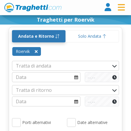
Tragh
Traghetti per Roervik
Andata e Ritorno
Solo Andata
Roervik
Porti alternativi
Date alternative