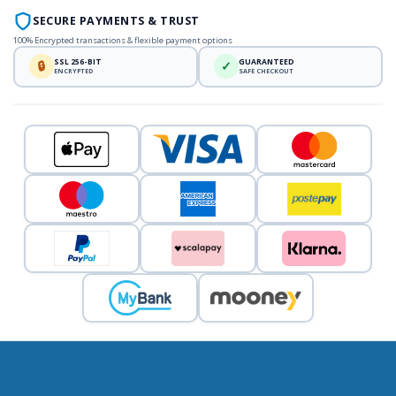
SECURE PAYMENTS & TRUST
100% Encrypted transactions & flexible payment options
SSL 256-BIT
GUARANTEED
🔒
✓
ENCRYPTED
SAFE CHECKOUT