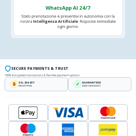
WhatsApp AI 24/7
Stato prenotazione e preventivi in autonomia con la
nostra
Intelligenza Artificiale
. Risposte immediate
ogni giorno.
SECURE PAYMENTS & TRUST
100% Encrypted transactions & flexible payment options
SSL 256-BIT
GUARANTEED
🔒
✓
ENCRYPTED
SAFE CHECKOUT