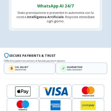
WhatsApp AI 24/7
Stato prenotazione e preventivi in autonomia con la
nostra
Intelligenza Artificiale
. Risposte immediate
ogni giorno.
SECURE PAYMENTS & TRUST
100% Encrypted transactions & flexible payment options
SSL 256-BIT
GUARANTEED
🔒
✓
ENCRYPTED
SAFE CHECKOUT