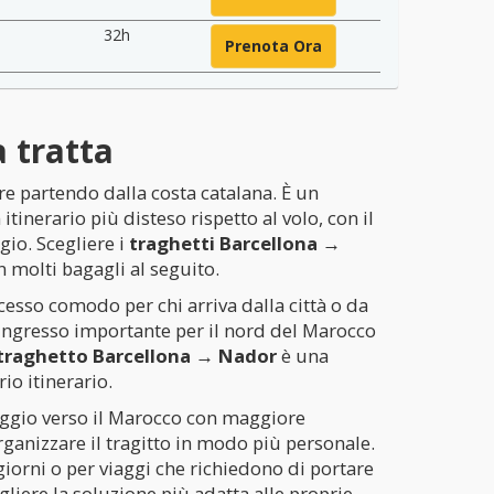
32h
Prenota Ora
a tratta
e partendo dalla costa catalana. È un
nerario più disteso rispetto al volo, con il
io. Scegliere i
traghetti Barcellona →
n molti bagagli al seguito.
cesso comodo per chi arriva dalla città o da
’ingresso importante per il nord del Marocco
traghetto Barcellona → Nador
è una
io itinerario.
ssaggio verso il Marocco con maggiore
rganizzare il tragitto in modo più personale.
giorni o per viaggi che richiedono di portare
egliere la soluzione più adatta alle proprie