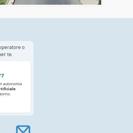
 operatore o
er te.
/7
 in autonomia
tificiale
.
iorno.