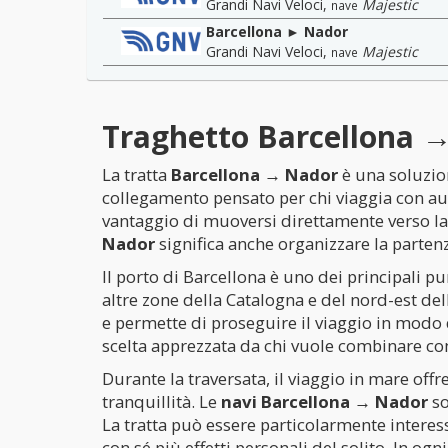
Grandi Navi Veloci
,
Majestic
nave
Barcellona ► Nador
Grandi Navi Veloci
,
Majestic
nave
Traghetto Barcellona → 
La tratta
Barcellona → Nador
è una soluzion
collegamento pensato per chi viaggia con aut
vantaggio di muoversi direttamente verso la 
Nador
significa anche organizzare la partenz
Il porto di Barcellona è uno dei principali p
altre zone della Catalogna e del nord-est de
e permette di proseguire il viaggio in modo d
scelta apprezzata da chi vuole combinare com
Durante la traversata, il viaggio in mare off
tranquillità. Le
navi Barcellona → Nador
so
La tratta può essere particolarmente interess
con sé più effetti personali del solito. In ogn