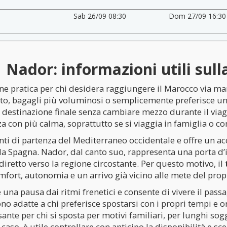
Sab 26/09 08:30
Dom 27/09 16:30
Nador: informazioni utili sull
e pratica per chi desidera raggiungere il Marocco via mar
o, bagagli più voluminosi o semplicemente preferisce un iti
destinazione finale senza cambiare mezzo durante il viagg
a con più calma, soprattutto se si viaggia in famiglia o co
unti di partenza del Mediterraneo occidentale e offre un ac
lla Spagna. Nador, dal canto suo, rappresenta una porta d
iretto verso la regione circostante. Per questo motivo, il
fort, autonomia e un arrivo già vicino alle mete del propr
re una pausa dai ritmi frenetici e consente di vivere il pa
no adatte a chi preferisce spostarsi con i propri tempi e o
ante per chi si sposta per motivi familiari, per lunghi sog
i caso, è utile controllare con anticipo la disponibilità e sc