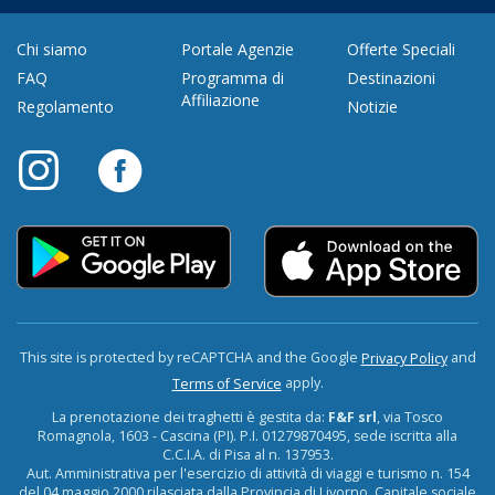
Chi siamo
Portale Agenzie
Offerte Speciali
FAQ
Programma di
Destinazioni
Affiliazione
Regolamento
Notizie
This site is protected by reCAPTCHA and the Google
and
Privacy Policy
apply.
Terms of Service
La prenotazione dei traghetti è gestita da:
F&F srl
, via Tosco
Romagnola, 1603 - Cascina (PI). P.I. 01279870495, sede iscritta alla
C.C.I.A. di Pisa al n. 137953.
Aut. Amministrativa per l'esercizio di attività di viaggi e turismo n. 154
del 04 maggio 2000 rilasciata dalla Provincia di Livorno. Capitale sociale