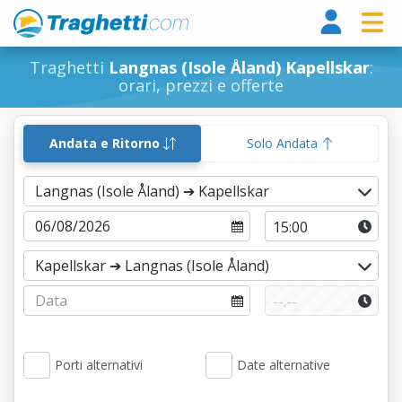
Tragh
Traghetti
Langnas (Isole Åland) Kapellskar
:
orari, prezzi e offerte
Andata e Ritorno
Solo Andata
Porti alternativi
Date alternative