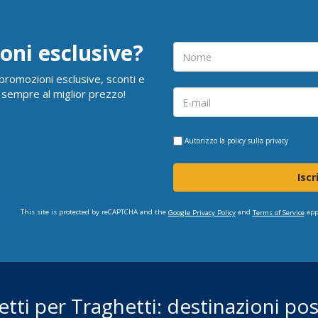
oni esclusive?
i promozioni esclusive, sconti e
 sempre al miglior prezzo!
Autorizzo la
policy sulla privacy
Iscr
This site is protected by reCAPTCHA and the
and
app
Google Privacy Policy
Terms of Service
ietti per Traghetti: destinazioni poss