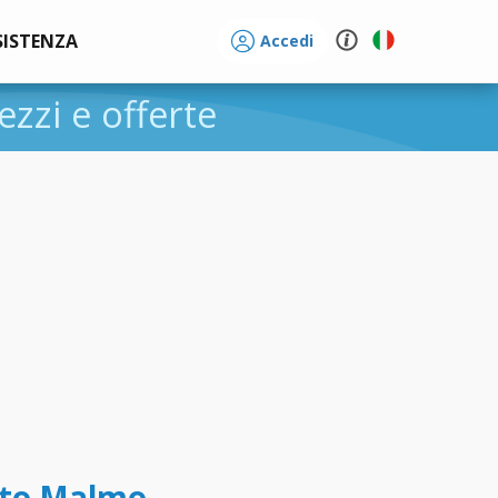
SISTENZA
Accedi
rezzi e offerte
tto Malmo -