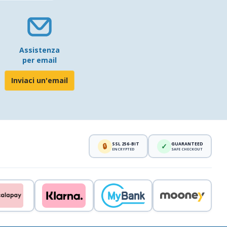
Assistenza
per email
Inviaci un'email
SSL 256-BIT
GUARANTEED
🔒
✓
ENCRYPTED
SAFE CHECKOUT