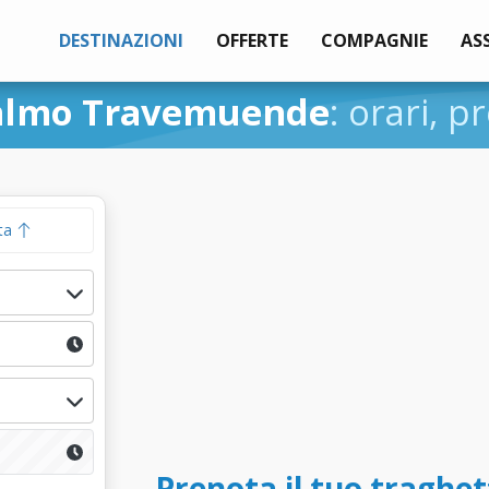
DESTINAZIONI
OFFERTE
COMPAGNIE
AS
lmo Travemuende
: orari, p
ta
Prenota il tuo traghe