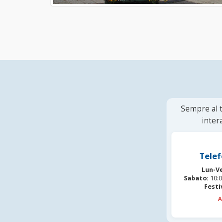
Sempre al t
inter
Telef
Lun-V
Sabato:
10:0
Festi
A