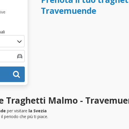
Travemuende
ive
ali
ze Traghetti Malmo - Travemu
nde
per visitare
la Svezia
l periodo che più ti piace.