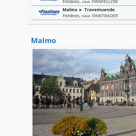
Finnlines
,
FINNFELLOW
nave
Malmo ► Travemuende
Finnlines
,
FINNTRADER
nave
Malmo