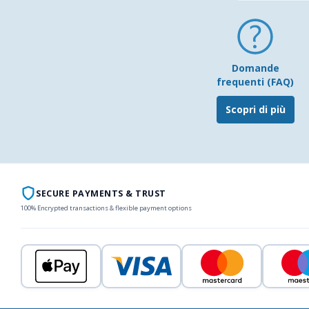
Domande
frequenti (FAQ)
Scopri di più
SECURE PAYMENTS & TRUST
100% Encrypted transactions & flexible payment options