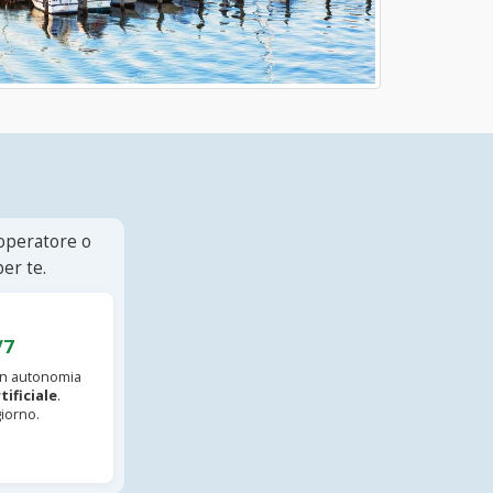
 operatore o
er te.
/7
 in autonomia
tificiale
.
iorno.