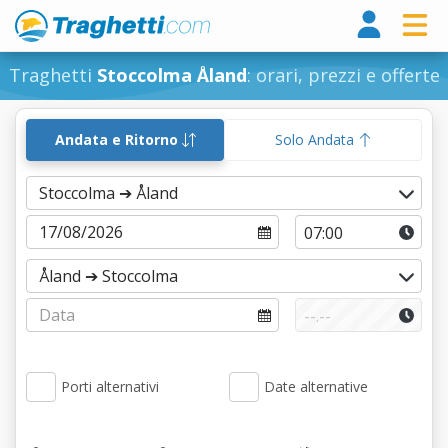
Tragh
Traghetti
Stoccolma Åland
: orari, prezzi e offerte
Andata e Ritorno
Solo Andata
Porti alternativi
Date alternative