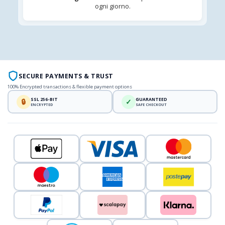
ogni giorno.
SECURE PAYMENTS & TRUST
100% Encrypted transactions & flexible payment options
SSL 256-BIT
GUARANTEED
🔒
✓
ENCRYPTED
SAFE CHECKOUT