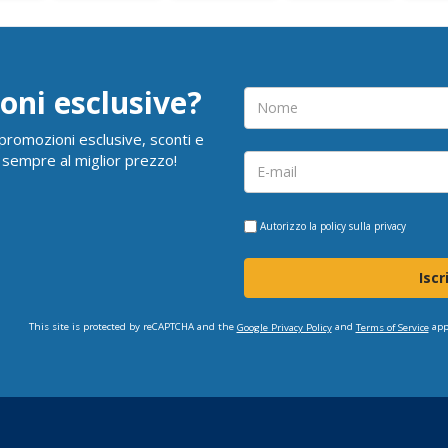
oni esclusive?
i promozioni esclusive, sconti e
 sempre al miglior prezzo!
Autorizzo la
policy sulla privacy
Iscr
This site is protected by reCAPTCHA and the
and
app
Google Privacy Policy
Terms of Service