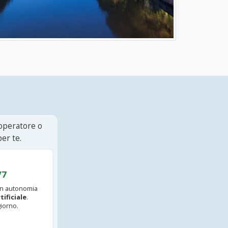
 operatore o
er te.
/7
 in autonomia
tificiale
.
iorno.