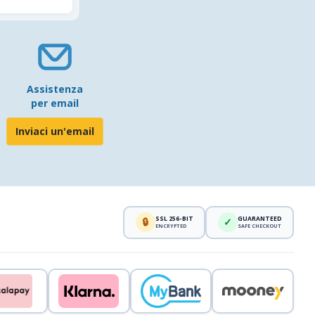
Assistenza
per email
Inviaci un'email
SSL 256-BIT
GUARANTEED
🔒
✓
ENCRYPTED
SAFE CHECKOUT