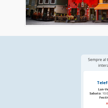
Sempre al t
inter
Telef
Lun-V
Sabato:
10:0
Festi
A