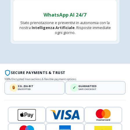
WhatsApp AI 24/7
Stato prenotazione e preventivi in autonomia con la
nostra
Intelligenza Artificiale
. Risposte immediate
ogni giorno.
SECURE PAYMENTS & TRUST
100% Encrypted transactions & flexible payment options
SSL 256-BIT
GUARANTEED
🔒
✓
ENCRYPTED
SAFE CHECKOUT