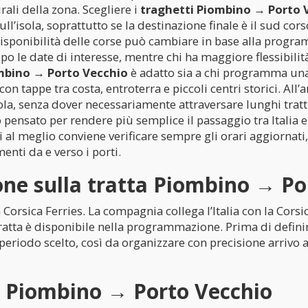
ali della zona. Scegliere i
traghetti Piombino → Porto 
ull’isola, soprattutto se la destinazione finale è il sud cor
 disponibilità delle corse può cambiare in base alla progr
po le date di interesse, mentre chi ha maggiore flessibilit
mbino → Porto Vecchio
è adatto sia a chi programma una
con tappe tra costa, entroterra e piccoli centri storici. All
ola, senza dover necessariamente attraversare lunghi tratt
ensato per rendere più semplice il passaggio tra Italia e 
i al meglio conviene verificare sempre gli orari aggiornati,
nti da e verso i porti.
ne sulla tratta Piombino → Po
Corsica Ferries. La compagnia collega l’Italia con la Cors
ta è disponibile nella programmazione. Prima di definire i
 il periodo scelto, così da organizzare con precisione arrivo
a Piombino → Porto Vecchio