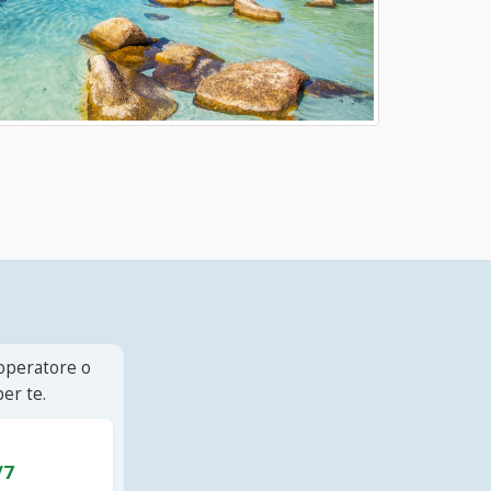
 operatore o
er te.
/7