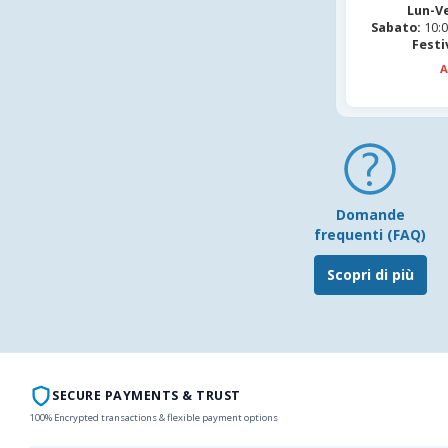
Lun-V
Sabato:
10:0
Festi
A
Domande
frequenti (FAQ)
Scopri di più
SECURE PAYMENTS & TRUST
100% Encrypted transactions & flexible payment options