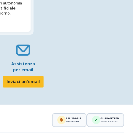
 in autonomia
tificiale
.
iorno.
Assistenza
per email
Inviaci un'email
SSL 256-BIT
GUARANTEED
🔒
✓
ENCRYPTED
SAFE CHECKOUT