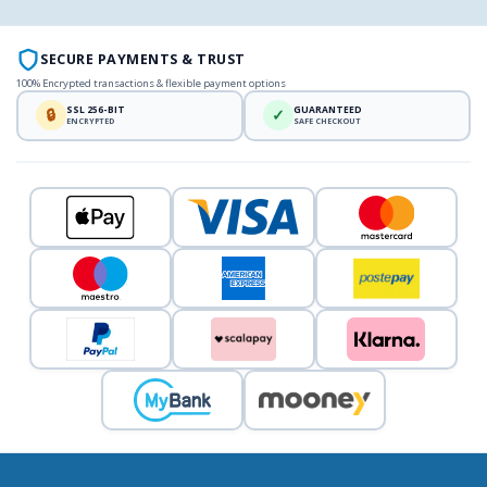
SECURE PAYMENTS & TRUST
100% Encrypted transactions & flexible payment options
SSL 256-BIT
GUARANTEED
🔒
✓
ENCRYPTED
SAFE CHECKOUT