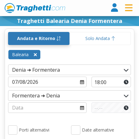
Tragh
Traghetti Balearia Denia Formentera
Andata e Ritorno
Solo Andata
Balearia
Porti alternativi
Date alternative