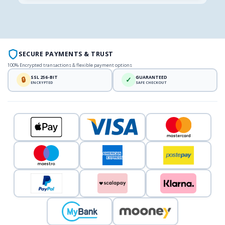
SECURE PAYMENTS & TRUST
100% Encrypted transactions & flexible payment options
SSL 256-BIT
GUARANTEED
🔒
✓
ENCRYPTED
SAFE CHECKOUT