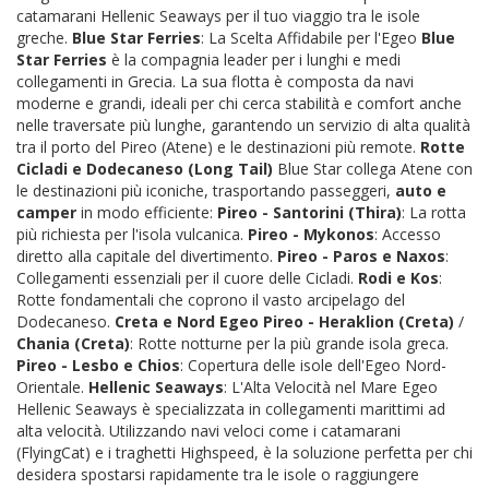
catamarani Hellenic Seaways per il tuo viaggio tra le isole
greche.
Blue Star Ferries
: La Scelta Affidabile per l'Egeo
Blue
Star Ferries
è la compagnia leader per i lunghi e medi
collegamenti in Grecia. La sua flotta è composta da navi
moderne e grandi, ideali per chi cerca stabilità e comfort anche
nelle traversate più lunghe, garantendo un servizio di alta qualità
tra il porto del Pireo (Atene) e le destinazioni più remote.
Rotte
Cicladi e Dodecaneso (Long Tail)
Blue Star collega Atene con
le destinazioni più iconiche, trasportando passeggeri,
auto e
camper
in modo efficiente:
Pireo - Santorini (Thira)
: La rotta
più richiesta per l'isola vulcanica.
Pireo - Mykonos
: Accesso
diretto alla capitale del divertimento.
Pireo - Paros e Naxos
:
Collegamenti essenziali per il cuore delle Cicladi.
Rodi e Kos
:
Rotte fondamentali che coprono il vasto arcipelago del
Dodecaneso.
Creta e Nord Egeo
Pireo - Heraklion (Creta)
/
Chania (Creta)
: Rotte notturne per la più grande isola greca.
Pireo - Lesbo e Chios
: Copertura delle isole dell'Egeo Nord-
Orientale.
Hellenic Seaways
: L'Alta Velocità nel Mare Egeo
Hellenic Seaways è specializzata in collegamenti marittimi ad
alta velocità. Utilizzando navi veloci come i catamarani
(FlyingCat) e i traghetti Highspeed, è la soluzione perfetta per chi
desidera spostarsi rapidamente tra le isole o raggiungere