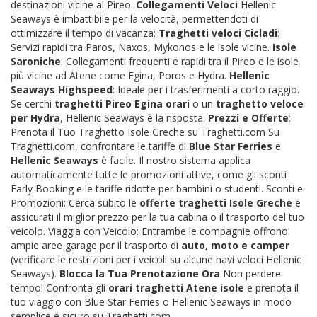
destinazioni vicine al Pireo.
Collegamenti Veloci
Hellenic
Seaways è imbattibile per la velocità, permettendoti di
ottimizzare il tempo di vacanza:
Traghetti veloci Cicladi
:
Servizi rapidi tra Paros, Naxos, Mykonos e le isole vicine.
Isole
Saroniche
: Collegamenti frequenti e rapidi tra il Pireo e le isole
più vicine ad Atene come Egina, Poros e Hydra.
Hellenic
Seaways Highspeed
: Ideale per i trasferimenti a corto raggio.
Se cerchi
traghetti Pireo Egina orari
o un
traghetto veloce
per Hydra
, Hellenic Seaways è la risposta.
Prezzi e Offerte
:
Prenota il Tuo Traghetto Isole Greche su Traghetti.com Su
Traghetti.com, confrontare le tariffe di
Blue Star Ferries
e
Hellenic Seaways
è facile. Il nostro sistema applica
automaticamente tutte le promozioni attive, come gli sconti
Early Booking e le tariffe ridotte per bambini o studenti. Sconti e
Promozioni: Cerca subito le
offerte traghetti Isole Greche
e
assicurati il miglior prezzo per la tua cabina o il trasporto del tuo
veicolo. Viaggia con Veicolo: Entrambe le compagnie offrono
ampie aree garage per il trasporto di
auto, moto e camper
(verificare le restrizioni per i veicoli su alcune navi veloci Hellenic
Seaways).
Blocca la Tua Prenotazione Ora
Non perdere
tempo! Confronta gli
orari traghetti Atene isole
e prenota il
tuo viaggio con Blue Star Ferries o Hellenic Seaways in modo
semplice e sicuro su Traghetti.com.