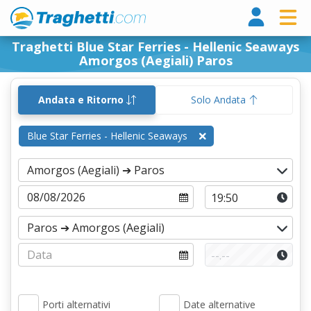
Tragh
Traghetti Blue Star Ferries - Hellenic Seaways
Amorgos (Aegiali) Paros
Andata e Ritorno
Solo Andata
Blue Star Ferries - Hellenic Seaways
Porti alternativi
Date alternative