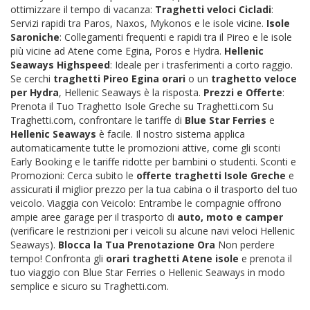
ottimizzare il tempo di vacanza:
Traghetti veloci Cicladi
:
Servizi rapidi tra Paros, Naxos, Mykonos e le isole vicine.
Isole
Saroniche
: Collegamenti frequenti e rapidi tra il Pireo e le isole
più vicine ad Atene come Egina, Poros e Hydra.
Hellenic
Seaways Highspeed
: Ideale per i trasferimenti a corto raggio.
Se cerchi
traghetti Pireo Egina orari
o un
traghetto veloce
per Hydra
, Hellenic Seaways è la risposta.
Prezzi e Offerte
:
Prenota il Tuo Traghetto Isole Greche su Traghetti.com Su
Traghetti.com, confrontare le tariffe di
Blue Star Ferries
e
Hellenic Seaways
è facile. Il nostro sistema applica
automaticamente tutte le promozioni attive, come gli sconti
Early Booking e le tariffe ridotte per bambini o studenti. Sconti e
Promozioni: Cerca subito le
offerte traghetti Isole Greche
e
assicurati il miglior prezzo per la tua cabina o il trasporto del tuo
veicolo. Viaggia con Veicolo: Entrambe le compagnie offrono
ampie aree garage per il trasporto di
auto, moto e camper
(verificare le restrizioni per i veicoli su alcune navi veloci Hellenic
Seaways).
Blocca la Tua Prenotazione Ora
Non perdere
tempo! Confronta gli
orari traghetti Atene isole
e prenota il
tuo viaggio con Blue Star Ferries o Hellenic Seaways in modo
semplice e sicuro su Traghetti.com.