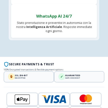
WhatsApp AI 24/7
Stato prenotazione e preventivi in autonomia con la
nostra
Intelligenza Artificiale
. Risposte immediate
ogni giorno.
SECURE PAYMENTS & TRUST
100% Encrypted transactions & flexible payment options
SSL 256-BIT
GUARANTEED
🔒
✓
ENCRYPTED
SAFE CHECKOUT