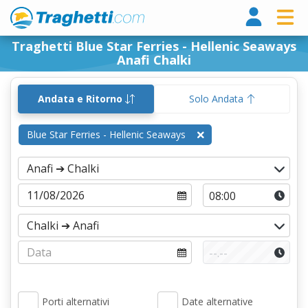
Tragh
Traghetti Blue Star Ferries - Hellenic Seaways
Anafi Chalki
Andata e Ritorno
Solo Andata
Blue Star Ferries - Hellenic Seaways
Porti alternativi
Date alternative