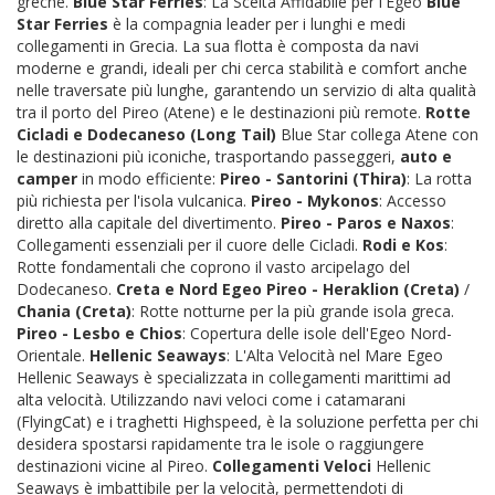
greche.
Blue Star Ferries
: La Scelta Affidabile per l'Egeo
Blue
Star Ferries
è la compagnia leader per i lunghi e medi
collegamenti in Grecia. La sua flotta è composta da navi
moderne e grandi, ideali per chi cerca stabilità e comfort anche
nelle traversate più lunghe, garantendo un servizio di alta qualità
tra il porto del Pireo (Atene) e le destinazioni più remote.
Rotte
Cicladi e Dodecaneso (Long Tail)
Blue Star collega Atene con
le destinazioni più iconiche, trasportando passeggeri,
auto e
camper
in modo efficiente:
Pireo - Santorini (Thira)
: La rotta
più richiesta per l'isola vulcanica.
Pireo - Mykonos
: Accesso
diretto alla capitale del divertimento.
Pireo - Paros e Naxos
:
Collegamenti essenziali per il cuore delle Cicladi.
Rodi e Kos
:
Rotte fondamentali che coprono il vasto arcipelago del
Dodecaneso.
Creta e Nord Egeo
Pireo - Heraklion (Creta)
/
Chania (Creta)
: Rotte notturne per la più grande isola greca.
Pireo - Lesbo e Chios
: Copertura delle isole dell'Egeo Nord-
Orientale.
Hellenic Seaways
: L'Alta Velocità nel Mare Egeo
Hellenic Seaways è specializzata in collegamenti marittimi ad
alta velocità. Utilizzando navi veloci come i catamarani
(FlyingCat) e i traghetti Highspeed, è la soluzione perfetta per chi
desidera spostarsi rapidamente tra le isole o raggiungere
destinazioni vicine al Pireo.
Collegamenti Veloci
Hellenic
Seaways è imbattibile per la velocità, permettendoti di