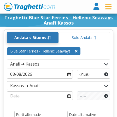
Tragh
Traghetti Blue Star Ferries - Hellenic Seaways
Anafi Kassos
Andata e Ritorno
Solo Andata
Blue Star Ferries - Hellenic Seaways
Porti alternativi
Date alternative