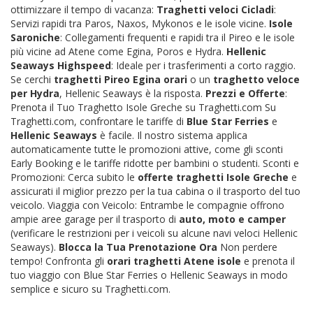
ottimizzare il tempo di vacanza:
Traghetti veloci Cicladi
:
Servizi rapidi tra Paros, Naxos, Mykonos e le isole vicine.
Isole
Saroniche
: Collegamenti frequenti e rapidi tra il Pireo e le isole
più vicine ad Atene come Egina, Poros e Hydra.
Hellenic
Seaways Highspeed
: Ideale per i trasferimenti a corto raggio.
Se cerchi
traghetti Pireo Egina orari
o un
traghetto veloce
per Hydra
, Hellenic Seaways è la risposta.
Prezzi e Offerte
:
Prenota il Tuo Traghetto Isole Greche su Traghetti.com Su
Traghetti.com, confrontare le tariffe di
Blue Star Ferries
e
Hellenic Seaways
è facile. Il nostro sistema applica
automaticamente tutte le promozioni attive, come gli sconti
Early Booking e le tariffe ridotte per bambini o studenti. Sconti e
Promozioni: Cerca subito le
offerte traghetti Isole Greche
e
assicurati il miglior prezzo per la tua cabina o il trasporto del tuo
veicolo. Viaggia con Veicolo: Entrambe le compagnie offrono
ampie aree garage per il trasporto di
auto, moto e camper
(verificare le restrizioni per i veicoli su alcune navi veloci Hellenic
Seaways).
Blocca la Tua Prenotazione Ora
Non perdere
tempo! Confronta gli
orari traghetti Atene isole
e prenota il
tuo viaggio con Blue Star Ferries o Hellenic Seaways in modo
semplice e sicuro su Traghetti.com.