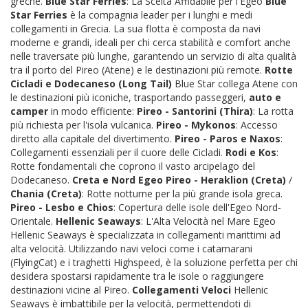
greche.
Blue Star Ferries
: La Scelta Affidabile per l'Egeo
Blue
Star Ferries
è la compagnia leader per i lunghi e medi
collegamenti in Grecia. La sua flotta è composta da navi
moderne e grandi, ideali per chi cerca stabilità e comfort anche
nelle traversate più lunghe, garantendo un servizio di alta qualità
tra il porto del Pireo (Atene) e le destinazioni più remote.
Rotte
Cicladi e Dodecaneso (Long Tail)
Blue Star collega Atene con
le destinazioni più iconiche, trasportando passeggeri,
auto e
camper
in modo efficiente:
Pireo - Santorini (Thira)
: La rotta
più richiesta per l'isola vulcanica.
Pireo - Mykonos
: Accesso
diretto alla capitale del divertimento.
Pireo - Paros e Naxos
:
Collegamenti essenziali per il cuore delle Cicladi.
Rodi e Kos
:
Rotte fondamentali che coprono il vasto arcipelago del
Dodecaneso.
Creta e Nord Egeo
Pireo - Heraklion (Creta)
/
Chania (Creta)
: Rotte notturne per la più grande isola greca.
Pireo - Lesbo e Chios
: Copertura delle isole dell'Egeo Nord-
Orientale.
Hellenic Seaways
: L'Alta Velocità nel Mare Egeo
Hellenic Seaways è specializzata in collegamenti marittimi ad
alta velocità. Utilizzando navi veloci come i catamarani
(FlyingCat) e i traghetti Highspeed, è la soluzione perfetta per chi
desidera spostarsi rapidamente tra le isole o raggiungere
destinazioni vicine al Pireo.
Collegamenti Veloci
Hellenic
Seaways è imbattibile per la velocità, permettendoti di