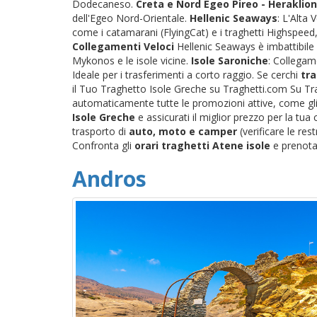
Dodecaneso.
Creta e Nord Egeo
Pireo - Heraklion
dell'Egeo Nord-Orientale.
Hellenic Seaways
: L'Alta
come i catamarani (FlyingCat) e i traghetti Highspeed, 
Collegamenti Veloci
Hellenic Seaways è imbattibile 
Mykonos e le isole vicine.
Isole Saroniche
: Collegame
Ideale per i trasferimenti a corto raggio. Se cerchi
tra
il Tuo Traghetto Isole Greche su Traghetti.com Su Tra
automaticamente tutte le promozioni attive, come gli s
Isole Greche
e assicurati il miglior prezzo per la tu
trasporto di
auto, moto e camper
(verificare le res
Confronta gli
orari traghetti Atene isole
e prenota 
Andros