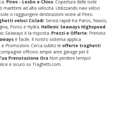
eca.
Pireo - Lesbo e Chios
: Copertura delle isole
 marittimi ad alta velocità. Utilizzando navi veloci
sole o raggiungere destinazioni vicine al Pireo.
hetti veloci Cicladi
: Servizi rapidi tra Paros, Naxos,
 Egina, Poros e Hydra.
Hellenic Seaways Highspeed
:
nic Seaways è la risposta.
Prezzi e Offerte
: Prenota
eaways
è facile. Il nostro sistema applica
ti e Promozioni: Cerca subito le
offerte traghetti
le compagnie offrono ampie aree garage per il
 Tua Prenotazione Ora
Non perdere tempo!
lice e sicuro su Traghetti.com.