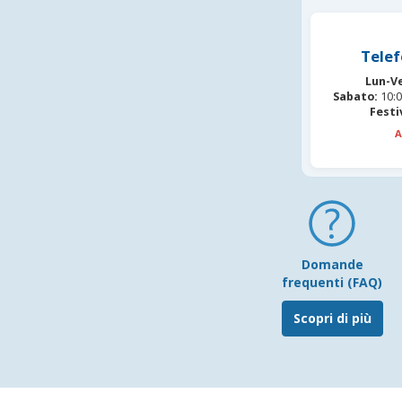
Telef
Lun-V
Sabato:
10:0
Festi
A
Domande
frequenti (FAQ)
Scopri di più