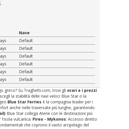
s
Nave
ways
Default
ways
Default
ways
Default
ways
Default
ways
Default
ways
Default
ago greco? Su Traghetti.com, trovi gli
orari e i prezzi
li la stabilità delle navi veloci Blue Star o la
'Egeo
Blue Star Ferries
è la compagnia leader per i
omfort anche nelle traversate più lunghe, garantendo
il)
Blue Star collega Atene con le destinazioni più
r l'isola vulcanica.
Pireo - Mykonos
: Accesso diretto
fondamentali che coprono il vasto arcipelago del