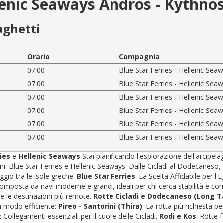
llenic Seaways Andros - Kythno
aghetti
Orario
Compagnia
07:00
Blue Star Ferries - Hellenic Sea
07:00
Blue Star Ferries - Hellenic Sea
07:00
Blue Star Ferries - Hellenic Sea
07:00
Blue Star Ferries - Hellenic Sea
07:00
Blue Star Ferries - Hellenic Sea
07:00
Blue Star Ferries - Hellenic Sea
ries
e
Hellenic Seaways
Stai pianificando l'esplorazione dell'arcipel
 Blue Star Ferries e Hellenic Seaways. Dalle Cicladi al Dodecaneso, sceg
ggio tra le isole greche.
Blue Star Ferries
: La Scelta Affidabile per l
 composta da navi moderne e grandi, ideali per chi cerca stabilità e c
) e le destinazioni più remote.
Rotte Cicladi e Dodecaneso (Long Ta
n modo efficiente:
Pireo - Santorini (Thira)
: La rotta più richiesta pe
: Collegamenti essenziali per il cuore delle Cicladi.
Rodi e Kos
: Rotte 