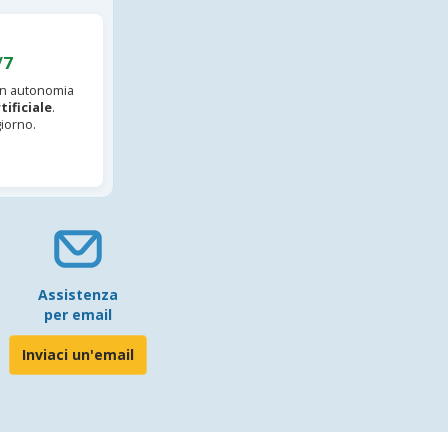
/7
 in autonomia
tificiale
.
iorno.
Assistenza
per email
Inviaci un'email