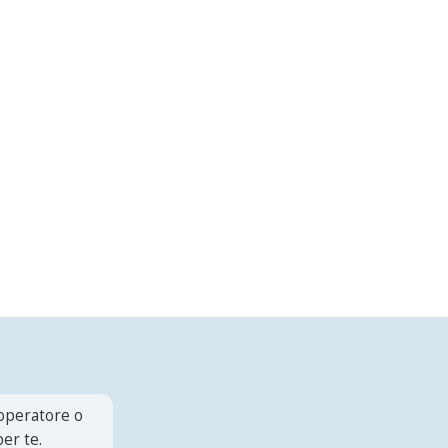
 operatore o
er te.