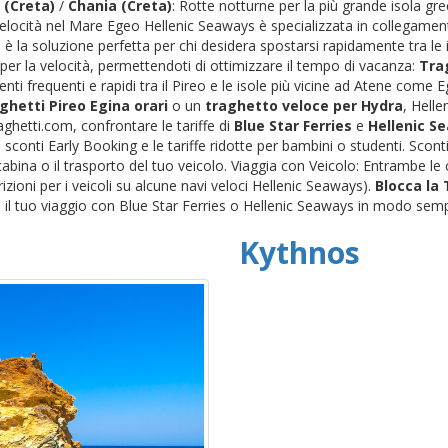
 (Creta)
/
Chania (Creta)
: Rotte notturne per la più grande isola gr
 Velocità nel Mare Egeo Hellenic Seaways è specializzata in collegamenti
è la soluzione perfetta per chi desidera spostarsi rapidamente tra le i
per la velocità, permettendoti di ottimizzare il tempo di vacanza:
Trag
nti frequenti e rapidi tra il Pireo e le isole più vicine ad Atene come
ghetti Pireo Egina orari
o un
traghetto veloce per Hydra
, Helle
ghetti.com, confrontare le tariffe di
Blue Star Ferries
e
Hellenic S
conti Early Booking e le tariffe ridotte per bambini o studenti. Scon
a cabina o il trasporto del tuo veicolo. Viaggia con Veicolo: Entrambe 
trizioni per i veicoli su alcune navi veloci Hellenic Seaways).
Blocca la
il tuo viaggio con Blue Star Ferries o Hellenic Seaways in modo semp
Kythnos