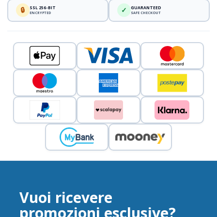
SSL 256-BIT
GUARANTEED
🔒
✓
ENCRYPTED
SAFE CHECKOUT
Vuoi ricevere
promozioni esclusive?