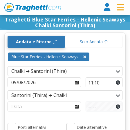
Tragh
Traghetti Blue Star Ferries - Hellenic Seaways
Chalki Santorini (Thira)
Andata e Ritorno
Solo Andata
Blue Star Ferries - Hellenic Seaways
Porti alternativi
Date alternative