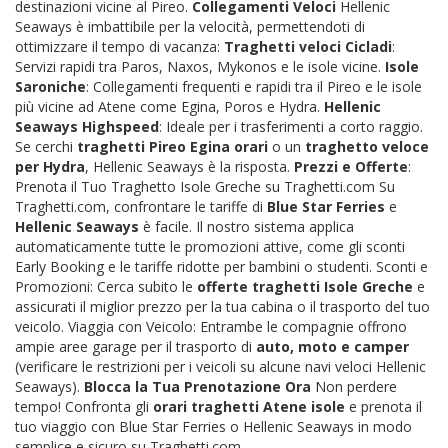
destinazioni vicine al Pireo.
Collegamenti Veloci
Hellenic
Seaways è imbattibile per la velocità, permettendoti di
ottimizzare il tempo di vacanza:
Traghetti veloci Cicladi
:
Servizi rapidi tra Paros, Naxos, Mykonos e le isole vicine.
Isole
Saroniche
: Collegamenti frequenti e rapidi tra il Pireo e le isole
più vicine ad Atene come Egina, Poros e Hydra.
Hellenic
Seaways Highspeed
: Ideale per i trasferimenti a corto raggio.
Se cerchi
traghetti Pireo Egina orari
o un
traghetto veloce
per Hydra
, Hellenic Seaways è la risposta.
Prezzi e Offerte
:
Prenota il Tuo Traghetto Isole Greche su Traghetti.com Su
Traghetti.com, confrontare le tariffe di
Blue Star Ferries
e
Hellenic Seaways
è facile. Il nostro sistema applica
automaticamente tutte le promozioni attive, come gli sconti
Early Booking e le tariffe ridotte per bambini o studenti. Sconti e
Promozioni: Cerca subito le
offerte traghetti Isole Greche
e
assicurati il miglior prezzo per la tua cabina o il trasporto del tuo
veicolo. Viaggia con Veicolo: Entrambe le compagnie offrono
ampie aree garage per il trasporto di
auto, moto e camper
(verificare le restrizioni per i veicoli su alcune navi veloci Hellenic
Seaways).
Blocca la Tua Prenotazione Ora
Non perdere
tempo! Confronta gli
orari traghetti Atene isole
e prenota il
tuo viaggio con Blue Star Ferries o Hellenic Seaways in modo
semplice e sicuro su Traghetti.com.