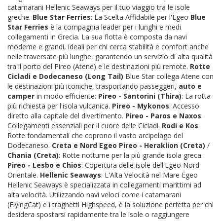
catamarani Hellenic Seaways per il tuo viaggio tra le isole
greche.
Blue Star Ferries
: La Scelta Affidabile per l'Egeo
Blue
Star Ferries
è la compagnia leader per i lunghi e medi
collegamenti in Grecia. La sua flotta è composta da navi
moderne e grandi, ideali per chi cerca stabilità e comfort anche
nelle traversate più lunghe, garantendo un servizio di alta qualità
tra il porto del Pireo (Atene) e le destinazioni più remote.
Rotte
Cicladi e Dodecaneso (Long Tail)
Blue Star collega Atene con
le destinazioni più iconiche, trasportando passeggeri,
auto e
camper
in modo efficiente:
Pireo - Santorini (Thira)
: La rotta
più richiesta per l'isola vulcanica.
Pireo - Mykonos
: Accesso
diretto alla capitale del divertimento.
Pireo - Paros e Naxos
:
Collegamenti essenziali per il cuore delle Cicladi.
Rodi e Kos
:
Rotte fondamentali che coprono il vasto arcipelago del
Dodecaneso.
Creta e Nord Egeo
Pireo - Heraklion (Creta)
/
Chania (Creta)
: Rotte notturne per la più grande isola greca.
Pireo - Lesbo e Chios
: Copertura delle isole dell'Egeo Nord-
Orientale.
Hellenic Seaways
: L'Alta Velocità nel Mare Egeo
Hellenic Seaways è specializzata in collegamenti marittimi ad
alta velocità. Utilizzando navi veloci come i catamarani
(FlyingCat) e i traghetti Highspeed, è la soluzione perfetta per chi
desidera spostarsi rapidamente tra le isole o raggiungere