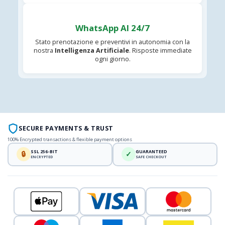
WhatsApp AI 24/7
Stato prenotazione e preventivi in autonomia con la
nostra
Intelligenza Artificiale
. Risposte immediate
ogni giorno.
SECURE PAYMENTS & TRUST
100% Encrypted transactions & flexible payment options
SSL 256-BIT
GUARANTEED
🔒
✓
ENCRYPTED
SAFE CHECKOUT