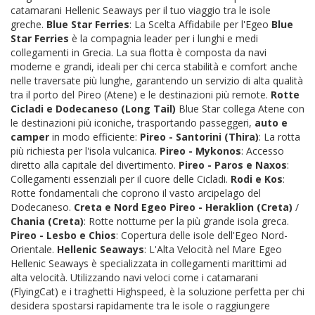
catamarani Hellenic Seaways per il tuo viaggio tra le isole
greche.
Blue Star Ferries
: La Scelta Affidabile per l'Egeo
Blue
Star Ferries
è la compagnia leader per i lunghi e medi
collegamenti in Grecia. La sua flotta è composta da navi
moderne e grandi, ideali per chi cerca stabilità e comfort anche
nelle traversate più lunghe, garantendo un servizio di alta qualità
tra il porto del Pireo (Atene) e le destinazioni più remote.
Rotte
Cicladi e Dodecaneso (Long Tail)
Blue Star collega Atene con
le destinazioni più iconiche, trasportando passeggeri,
auto e
camper
in modo efficiente:
Pireo - Santorini (Thira)
: La rotta
più richiesta per l'isola vulcanica.
Pireo - Mykonos
: Accesso
diretto alla capitale del divertimento.
Pireo - Paros e Naxos
:
Collegamenti essenziali per il cuore delle Cicladi.
Rodi e Kos
:
Rotte fondamentali che coprono il vasto arcipelago del
Dodecaneso.
Creta e Nord Egeo
Pireo - Heraklion (Creta)
/
Chania (Creta)
: Rotte notturne per la più grande isola greca.
Pireo - Lesbo e Chios
: Copertura delle isole dell'Egeo Nord-
Orientale.
Hellenic Seaways
: L'Alta Velocità nel Mare Egeo
Hellenic Seaways è specializzata in collegamenti marittimi ad
alta velocità. Utilizzando navi veloci come i catamarani
(FlyingCat) e i traghetti Highspeed, è la soluzione perfetta per chi
desidera spostarsi rapidamente tra le isole o raggiungere