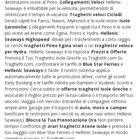
destinazioni vicine al Pireo.
Collegamenti Veloci
Hellenic
Seaways è imbattibile per la velocità, permettendoti di
ottimizzare il tempo di vacanza:
Traghetti veloci Cicladi
:
Servizi rapidi tra Paros, Naxos, Mykonos e le isole vicine.
Isole
Saroniche
: Collegamenti frequenti e rapidi tra il Pireo e le isole
più vicine ad Atene come Egina, Poros e Hydra.
Hellenic
Seaways Highspeed
: Ideale per i trasferimenti a corto raggio.
Se cerchi
traghetti Pireo Egina orari
o un
traghetto veloce
per Hydra
, Hellenic Seaways è la risposta.
Prezzi e Offerte
:
Prenota il Tuo Traghetto Isole Greche su Traghetti.com Su
Traghetti.com, confrontare le tariffe di
Blue Star Ferries
e
Hellenic Seaways
è facile. Il nostro sistema applica
automaticamente tutte le promozioni attive, come gli sconti
Early Booking e le tariffe ridotte per bambini o studenti. Sconti e
Promozioni: Cerca subito le
offerte traghetti Isole Greche
e
assicurati il miglior prezzo per la tua cabina o il trasporto del tuo
veicolo. Viaggia con Veicolo: Entrambe le compagnie offrono
ampie aree garage per il trasporto di
auto, moto e camper
(verificare le restrizioni per i veicoli su alcune navi veloci Hellenic
Seaways).
Blocca la Tua Prenotazione Ora
Non perdere
tempo! Confronta gli
orari traghetti Atene isole
e prenota il
tuo viaggio con Blue Star Ferries o Hellenic Seaways in modo
semplice e sicuro su Traghetti.com.