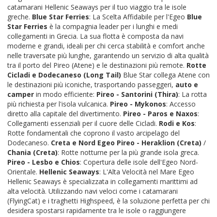
catamarani Hellenic Seaways per il tuo viaggio tra le isole
greche.
Blue Star Ferries
: La Scelta Affidabile per l'Egeo
Blue
Star Ferries
è la compagnia leader per i lunghi e medi
collegamenti in Grecia. La sua flotta è composta da navi
moderne e grandi, ideali per chi cerca stabilità e comfort anche
nelle traversate più lunghe, garantendo un servizio di alta qualità
tra il porto del Pireo (Atene) e le destinazioni più remote.
Rotte
Cicladi e Dodecaneso (Long Tail)
Blue Star collega Atene con
le destinazioni più iconiche, trasportando passeggeri,
auto e
camper
in modo efficiente:
Pireo - Santorini (Thira)
: La rotta
più richiesta per l'isola vulcanica.
Pireo - Mykonos
: Accesso
diretto alla capitale del divertimento.
Pireo - Paros e Naxos
:
Collegamenti essenziali per il cuore delle Cicladi.
Rodi e Kos
:
Rotte fondamentali che coprono il vasto arcipelago del
Dodecaneso.
Creta e Nord Egeo
Pireo - Heraklion (Creta)
/
Chania (Creta)
: Rotte notturne per la più grande isola greca.
Pireo - Lesbo e Chios
: Copertura delle isole dell'Egeo Nord-
Orientale.
Hellenic Seaways
: L'Alta Velocità nel Mare Egeo
Hellenic Seaways è specializzata in collegamenti marittimi ad
alta velocità. Utilizzando navi veloci come i catamarani
(FlyingCat) e i traghetti Highspeed, è la soluzione perfetta per chi
desidera spostarsi rapidamente tra le isole o raggiungere