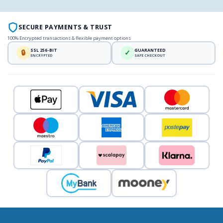
SECURE PAYMENTS & TRUST
100% Encrypted transactions & flexible payment options
SSL 256-BIT
GUARANTEED
🔒
✓
ENCRYPTED
SAFE CHECKOUT