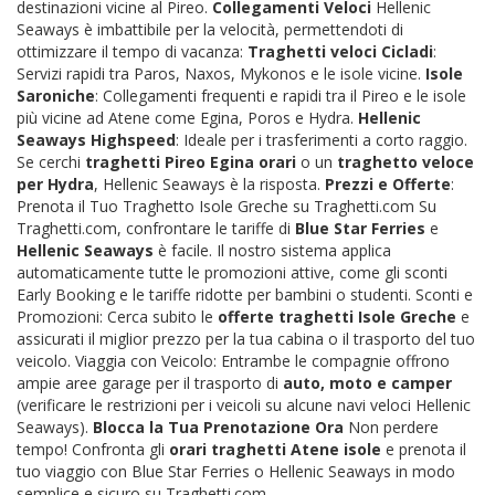
destinazioni vicine al Pireo.
Collegamenti Veloci
Hellenic
Seaways è imbattibile per la velocità, permettendoti di
ottimizzare il tempo di vacanza:
Traghetti veloci Cicladi
:
Servizi rapidi tra Paros, Naxos, Mykonos e le isole vicine.
Isole
Saroniche
: Collegamenti frequenti e rapidi tra il Pireo e le isole
più vicine ad Atene come Egina, Poros e Hydra.
Hellenic
Seaways Highspeed
: Ideale per i trasferimenti a corto raggio.
Se cerchi
traghetti Pireo Egina orari
o un
traghetto veloce
per Hydra
, Hellenic Seaways è la risposta.
Prezzi e Offerte
:
Prenota il Tuo Traghetto Isole Greche su Traghetti.com Su
Traghetti.com, confrontare le tariffe di
Blue Star Ferries
e
Hellenic Seaways
è facile. Il nostro sistema applica
automaticamente tutte le promozioni attive, come gli sconti
Early Booking e le tariffe ridotte per bambini o studenti. Sconti e
Promozioni: Cerca subito le
offerte traghetti Isole Greche
e
assicurati il miglior prezzo per la tua cabina o il trasporto del tuo
veicolo. Viaggia con Veicolo: Entrambe le compagnie offrono
ampie aree garage per il trasporto di
auto, moto e camper
(verificare le restrizioni per i veicoli su alcune navi veloci Hellenic
Seaways).
Blocca la Tua Prenotazione Ora
Non perdere
tempo! Confronta gli
orari traghetti Atene isole
e prenota il
tuo viaggio con Blue Star Ferries o Hellenic Seaways in modo
semplice e sicuro su Traghetti.com.