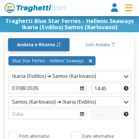
Tragh
Traghetti Blue Star Ferries - Hellenic Seaways
Ikaria (Evdilos) Samos (Karlovassi)
Andata e Ritorno
Solo Andata
Blue Star Ferries - Hellenic Seaways
Porti alternativi
Date alternative