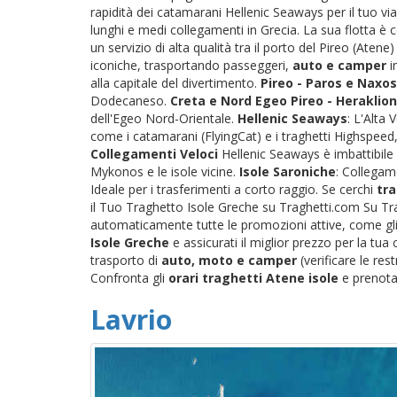
rapidità dei catamarani Hellenic Seaways per il tuo via
lunghi e medi collegamenti in Grecia. La sua flotta è
un servizio di alta qualità tra il porto del Pireo (Atene
iconiche, trasportando passeggeri,
auto e camper
i
alla capitale del divertimento.
Pireo - Paros e Naxos
Dodecaneso.
Creta e Nord Egeo
Pireo - Heraklion
dell'Egeo Nord-Orientale.
Hellenic Seaways
: L'Alta
come i catamarani (FlyingCat) e i traghetti Highspeed, 
Collegamenti Veloci
Hellenic Seaways è imbattibile 
Mykonos e le isole vicine.
Isole Saroniche
: Collegame
Ideale per i trasferimenti a corto raggio. Se cerchi
tra
il Tuo Traghetto Isole Greche su Traghetti.com Su Tra
automaticamente tutte le promozioni attive, come gli s
Isole Greche
e assicurati il miglior prezzo per la tu
trasporto di
auto, moto e camper
(verificare le res
Confronta gli
orari traghetti Atene isole
e prenota 
Lavrio