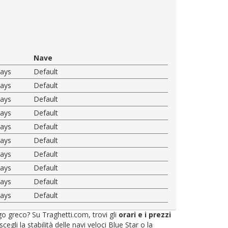
Nave
ways
Default
ways
Default
ways
Default
ways
Default
ways
Default
ways
Default
ways
Default
ways
Default
ways
Default
ways
Default
ago greco? Su Traghetti.com, trovi gli
orari e i prezzi
li la stabilità delle navi veloci Blue Star o la