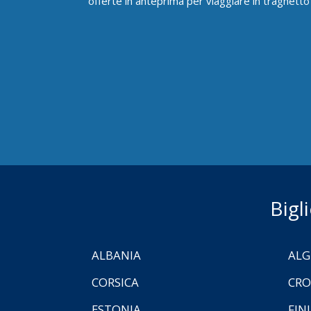
offerte in anteprima per viaggiare in traghetto
Bigl
ALBANIA
ALG
CORSICA
CRO
ESTONIA
FIN