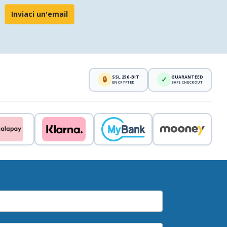
Inviaci un'email
SSL 256-BIT
GUARANTEED
🔒
✓
ENCRYPTED
SAFE CHECKOUT