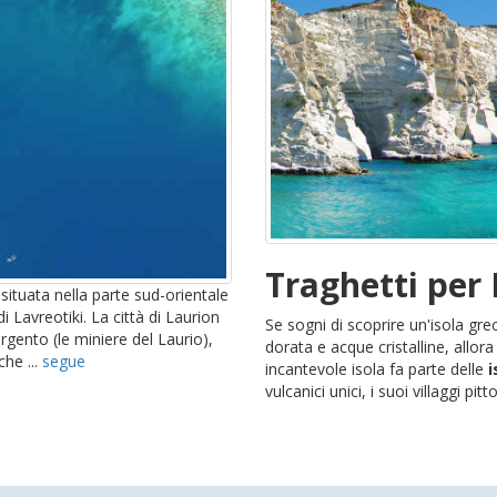
Traghetti per 
 situata nella parte sud-orientale
di Lavreotiki. La città di Laurion
Se sogni di scoprire un'isola gr
argento (le miniere del Laurio),
dorata e acque cristalline, allor
che ...
segue
incantevole isola fa parte delle
i
vulcanici unici, i suoi villaggi pitt