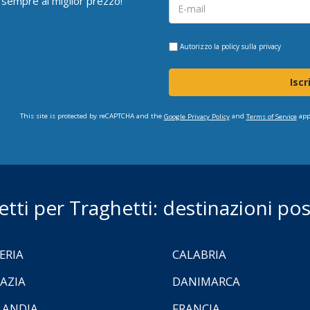
 sempre al miglior prezzo!
Autorizzo la
policy sulla privacy
Iscr
This site is protected by reCAPTCHA and the
and
app
Google Privacy Policy
Terms of Service
ietti per Traghetti: destinazioni poss
ERIA
CALABRIA
AZIA
DANIMARCA
LANDIA
FRANCIA