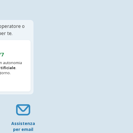
 operatore o
er te.
/7
 in autonomia
tificiale
.
iorno.
Assistenza
per email