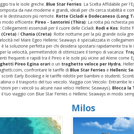
ggio tra le isole greche.
Blue Star Ferries
: La Scelta Affidabile per l
 composta da navi moderne e grandi, ideali per chi cerca stabilità e c
) e le destinazioni più remote.
Rotte Cicladi e Dodecaneso (Long Ta
n modo efficiente:
Pireo - Santorini (Thira)
: La rotta più richiesta pe
: Collegamenti essenziali per il cuore delle Cicladi.
Rodi e Kos
: Rotte 
 (Creta)
/
Chania (Creta)
: Rotte notturne per la più grande isola gr
 Velocità nel Mare Egeo Hellenic Seaways è specializzata in collegamenti
è la soluzione perfetta per chi desidera spostarsi rapidamente tra le i
per la velocità, permettendoti di ottimizzare il tempo di vacanza:
Trag
nti frequenti e rapidi tra il Pireo e le isole più vicine ad Atene come
ghetti Pireo Egina orari
o un
traghetto veloce per Hydra
, Helle
ghetti.com, confrontare le tariffe di
Blue Star Ferries
e
Hellenic S
conti Early Booking e le tariffe ridotte per bambini o studenti. Scon
a cabina o il trasporto del tuo veicolo. Viaggia con Veicolo: Entrambe 
trizioni per i veicoli su alcune navi veloci Hellenic Seaways).
Blocca la
il tuo viaggio con Blue Star Ferries o Hellenic Seaways in modo semp
Milos