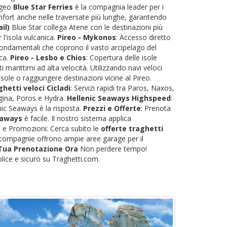
'Egeo
Blue Star Ferries
è la compagnia leader per i
omfort anche nelle traversate più lunghe, garantendo
il)
Blue Star collega Atene con le destinazioni più
r l'isola vulcanica.
Pireo - Mykonos
: Accesso diretto
fondamentali che coprono il vasto arcipelago del
eca.
Pireo - Lesbo e Chios
: Copertura delle isole
 marittimi ad alta velocità. Utilizzando navi veloci
sole o raggiungere destinazioni vicine al Pireo.
hetti veloci Cicladi
: Servizi rapidi tra Paros, Naxos,
 Egina, Poros e Hydra.
Hellenic Seaways Highspeed
:
nic Seaways è la risposta.
Prezzi e Offerte
: Prenota
eaways
è facile. Il nostro sistema applica
ti e Promozioni: Cerca subito le
offerte traghetti
le compagnie offrono ampie aree garage per il
 Tua Prenotazione Ora
Non perdere tempo!
lice e sicuro su Traghetti.com.