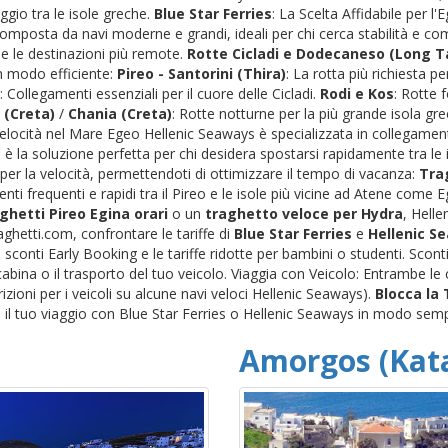
ggio tra le isole greche.
Blue Star Ferries
: La Scelta Affidabile per l
 composta da navi moderne e grandi, ideali per chi cerca stabilità e c
) e le destinazioni più remote.
Rotte Cicladi e Dodecaneso (Long Ta
n modo efficiente:
Pireo - Santorini (Thira)
: La rotta più richiesta pe
: Collegamenti essenziali per il cuore delle Cicladi.
Rodi e Kos
: Rotte 
 (Creta)
/
Chania (Creta)
: Rotte notturne per la più grande isola gr
 Velocità nel Mare Egeo Hellenic Seaways è specializzata in collegamenti
è la soluzione perfetta per chi desidera spostarsi rapidamente tra le i
per la velocità, permettendoti di ottimizzare il tempo di vacanza:
Trag
nti frequenti e rapidi tra il Pireo e le isole più vicine ad Atene come
ghetti Pireo Egina orari
o un
traghetto veloce per Hydra
, Helle
ghetti.com, confrontare le tariffe di
Blue Star Ferries
e
Hellenic S
conti Early Booking e le tariffe ridotte per bambini o studenti. Scon
a cabina o il trasporto del tuo veicolo. Viaggia con Veicolo: Entrambe 
trizioni per i veicoli su alcune navi veloci Hellenic Seaways).
Blocca la
il tuo viaggio con Blue Star Ferries o Hellenic Seaways in modo semp
Amorgos (Kat