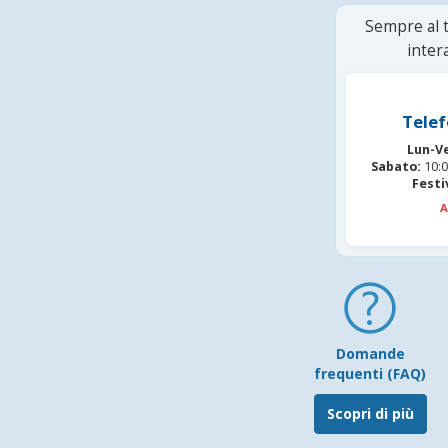
Sempre al t
inter
Telef
Lun-V
Sabato:
10:0
Festi
A
Domande
frequenti (FAQ)
Scopri di più