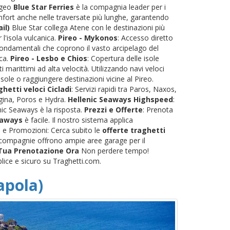
'Egeo
Blue Star Ferries
è la compagnia leader per i
omfort anche nelle traversate più lunghe, garantendo
il)
Blue Star collega Atene con le destinazioni più
r l'isola vulcanica.
Pireo - Mykonos
: Accesso diretto
fondamentali che coprono il vasto arcipelago del
eca.
Pireo - Lesbo e Chios
: Copertura delle isole
 marittimi ad alta velocità. Utilizzando navi veloci
sole o raggiungere destinazioni vicine al Pireo.
hetti veloci Cicladi
: Servizi rapidi tra Paros, Naxos,
 Egina, Poros e Hydra.
Hellenic Seaways Highspeed
:
nic Seaways è la risposta.
Prezzi e Offerte
: Prenota
eaways
è facile. Il nostro sistema applica
ti e Promozioni: Cerca subito le
offerte traghetti
le compagnie offrono ampie aree garage per il
 Tua Prenotazione Ora
Non perdere tempo!
lice e sicuro su Traghetti.com.
apola)