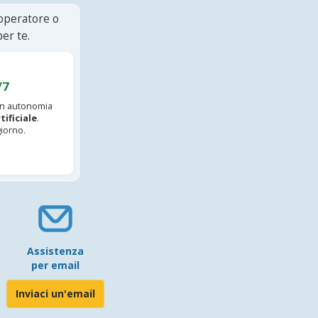
 operatore o
er te.
/7
 in autonomia
tificiale
.
iorno.
Assistenza
per email
Inviaci un'email