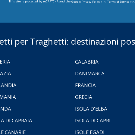
This site is protected by reCAPTCHA and the
and
app
Google Privacy Policy
Terms of Service
ietti per Traghetti: destinazioni poss
ERIA
CALABRIA
AZIA
DANIMARCA
LANDIA
FRANCIA
MANIA
GRECIA
ANDA
ISOLA D'ELBA
LA DI CAPRAIA
ISOLA DI CAPRI
LE CANARIE
ISOLE EGADI