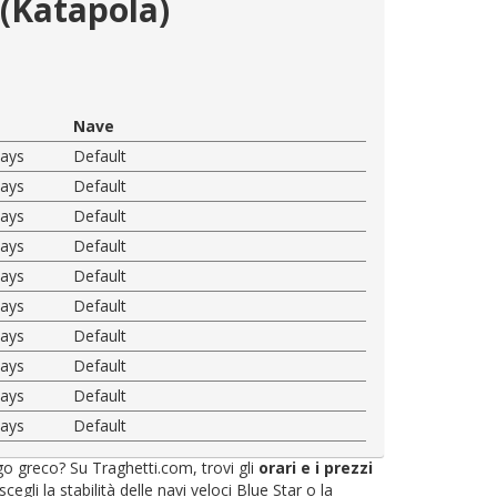
 (Katapola)
Nave
ways
Default
ways
Default
ways
Default
ways
Default
ways
Default
ways
Default
ways
Default
ways
Default
ways
Default
ways
Default
ago greco? Su Traghetti.com, trovi gli
orari e i prezzi
li la stabilità delle navi veloci Blue Star o la