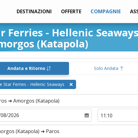
DESTINAZIONI
OFFERTE
COMPAGNIE
AS
r Ferries - Hellenic Seaway
morgos (Katapola)
Andata e Ritorno
Solo Andata
e Star Ferries - Hellenic Seaways