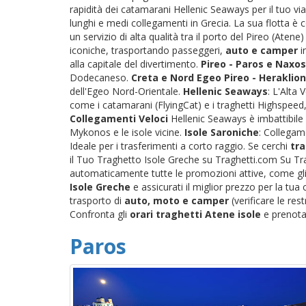
rapidità dei catamarani Hellenic Seaways per il tuo via
lunghi e medi collegamenti in Grecia. La sua flotta è
un servizio di alta qualità tra il porto del Pireo (Atene
iconiche, trasportando passeggeri,
auto e camper
i
alla capitale del divertimento.
Pireo - Paros e Naxos
Dodecaneso.
Creta e Nord Egeo
Pireo - Heraklion
dell'Egeo Nord-Orientale.
Hellenic Seaways
: L'Alta
come i catamarani (FlyingCat) e i traghetti Highspeed, 
Collegamenti Veloci
Hellenic Seaways è imbattibile 
Mykonos e le isole vicine.
Isole Saroniche
: Collegame
Ideale per i trasferimenti a corto raggio. Se cerchi
tra
il Tuo Traghetto Isole Greche su Traghetti.com Su Tra
automaticamente tutte le promozioni attive, come gli s
Isole Greche
e assicurati il miglior prezzo per la tu
trasporto di
auto, moto e camper
(verificare le res
Confronta gli
orari traghetti Atene isole
e prenota 
Paros