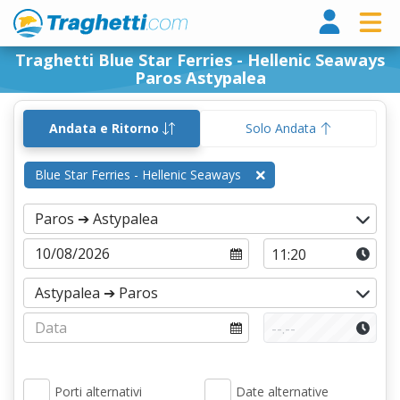
Tragh
Traghetti Blue Star Ferries - Hellenic Seaways
Paros Astypalea
Andata e Ritorno
Solo Andata
Blue Star Ferries - Hellenic Seaways
Porti alternativi
Date alternative