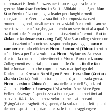
catamarani Hellenic Seaways per il tuo viaggio tra le isole
greche.
Blue Star Ferries
: La Scelta Affidabile per l'Egeo
Blue
Star Ferries
è la compagnia leader per i lunghi e medi
collegamenti in Grecia. La sua flotta è composta da navi
moderne e grandi, ideali per chi cerca stabilità e comfort anche
nelle traversate più lunghe, garantendo un servizio di alta qualità
tra il porto del Pireo (Atene) e le destinazioni più remote.
Rotte
Cicladi e Dodecaneso (Long Tail)
Blue Star collega Atene con
le destinazioni più iconiche, trasportando passeggeri,
auto e
camper
in modo efficiente:
Pireo - Santorini (Thira)
: La rotta
più richiesta per l'isola vulcanica.
Pireo - Mykonos
: Accesso
diretto alla capitale del divertimento.
Pireo - Paros e Naxos
:
Collegamenti essenziali per il cuore delle Cicladi.
Rodi e Kos
:
Rotte fondamentali che coprono il vasto arcipelago del
Dodecaneso.
Creta e Nord Egeo
Pireo - Heraklion (Creta)
/
Chania (Creta)
: Rotte notturne per la più grande isola greca.
Pireo - Lesbo e Chios
: Copertura delle isole dell'Egeo Nord-
Orientale.
Hellenic Seaways
: L'Alta Velocità nel Mare Egeo
Hellenic Seaways è specializzata in collegamenti marittimi ad
alta velocità. Utilizzando navi veloci come i catamarani
(FlyingCat) e i traghetti Highspeed, è la soluzione perfetta per chi
desidera spostarsi rapidamente tra le isole o raggiungere