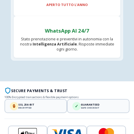
APERTO TUTTO L'ANNO
WhatsApp AI 24/7
Stato prenotazione e preventivi in autonomia con la
nostra
Intelligenza Artificiale
. Risposte immediate
ogni giorno.
SECURE PAYMENTS & TRUST
100% Encrypted transactions & flexible payment options
SSL 256-BIT
GUARANTEED
🔒
✓
ENCRYPTED
SAFE CHECKOUT