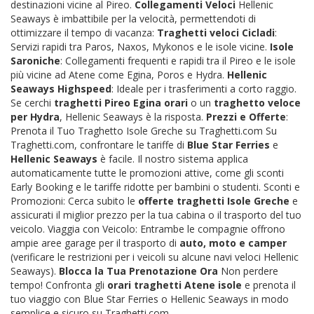
destinazioni vicine al Pireo.
Collegamenti Veloci
Hellenic
Seaways è imbattibile per la velocità, permettendoti di
ottimizzare il tempo di vacanza:
Traghetti veloci Cicladi
:
Servizi rapidi tra Paros, Naxos, Mykonos e le isole vicine.
Isole
Saroniche
: Collegamenti frequenti e rapidi tra il Pireo e le isole
più vicine ad Atene come Egina, Poros e Hydra.
Hellenic
Seaways Highspeed
: Ideale per i trasferimenti a corto raggio.
Se cerchi
traghetti Pireo Egina orari
o un
traghetto veloce
per Hydra
, Hellenic Seaways è la risposta.
Prezzi e Offerte
:
Prenota il Tuo Traghetto Isole Greche su Traghetti.com Su
Traghetti.com, confrontare le tariffe di
Blue Star Ferries
e
Hellenic Seaways
è facile. Il nostro sistema applica
automaticamente tutte le promozioni attive, come gli sconti
Early Booking e le tariffe ridotte per bambini o studenti. Sconti e
Promozioni: Cerca subito le
offerte traghetti Isole Greche
e
assicurati il miglior prezzo per la tua cabina o il trasporto del tuo
veicolo. Viaggia con Veicolo: Entrambe le compagnie offrono
ampie aree garage per il trasporto di
auto, moto e camper
(verificare le restrizioni per i veicoli su alcune navi veloci Hellenic
Seaways).
Blocca la Tua Prenotazione Ora
Non perdere
tempo! Confronta gli
orari traghetti Atene isole
e prenota il
tuo viaggio con Blue Star Ferries o Hellenic Seaways in modo
semplice e sicuro su Traghetti.com.