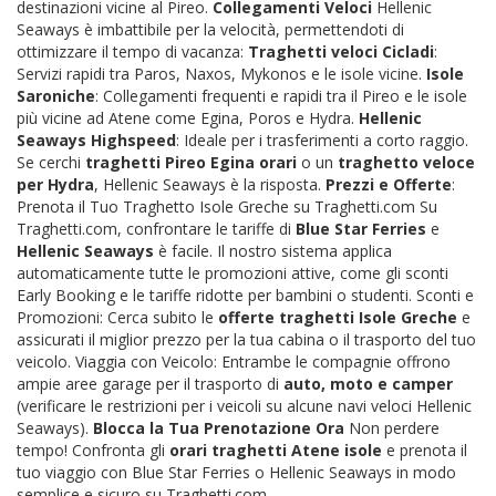
destinazioni vicine al Pireo.
Collegamenti Veloci
Hellenic
Seaways è imbattibile per la velocità, permettendoti di
ottimizzare il tempo di vacanza:
Traghetti veloci Cicladi
:
Servizi rapidi tra Paros, Naxos, Mykonos e le isole vicine.
Isole
Saroniche
: Collegamenti frequenti e rapidi tra il Pireo e le isole
più vicine ad Atene come Egina, Poros e Hydra.
Hellenic
Seaways Highspeed
: Ideale per i trasferimenti a corto raggio.
Se cerchi
traghetti Pireo Egina orari
o un
traghetto veloce
per Hydra
, Hellenic Seaways è la risposta.
Prezzi e Offerte
:
Prenota il Tuo Traghetto Isole Greche su Traghetti.com Su
Traghetti.com, confrontare le tariffe di
Blue Star Ferries
e
Hellenic Seaways
è facile. Il nostro sistema applica
automaticamente tutte le promozioni attive, come gli sconti
Early Booking e le tariffe ridotte per bambini o studenti. Sconti e
Promozioni: Cerca subito le
offerte traghetti Isole Greche
e
assicurati il miglior prezzo per la tua cabina o il trasporto del tuo
veicolo. Viaggia con Veicolo: Entrambe le compagnie offrono
ampie aree garage per il trasporto di
auto, moto e camper
(verificare le restrizioni per i veicoli su alcune navi veloci Hellenic
Seaways).
Blocca la Tua Prenotazione Ora
Non perdere
tempo! Confronta gli
orari traghetti Atene isole
e prenota il
tuo viaggio con Blue Star Ferries o Hellenic Seaways in modo
semplice e sicuro su Traghetti.com.