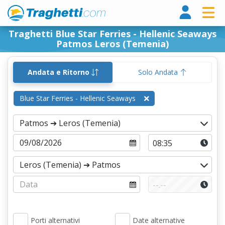
Tragh
Traghetti Blue Star Ferries - Hellenic Seaways
Patmos Leros (Temenia)
Andata e Ritorno
Solo Andata
Blue Star Ferries - Hellenic Seaways
Porti alternativi
Date alternative