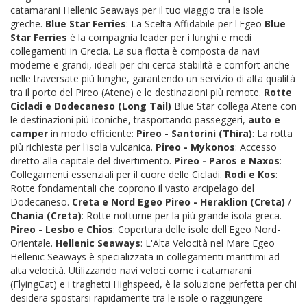
catamarani Hellenic Seaways per il tuo viaggio tra le isole
greche.
Blue Star Ferries
: La Scelta Affidabile per l'Egeo
Blue
Star Ferries
è la compagnia leader per i lunghi e medi
collegamenti in Grecia. La sua flotta è composta da navi
moderne e grandi, ideali per chi cerca stabilità e comfort anche
nelle traversate più lunghe, garantendo un servizio di alta qualità
tra il porto del Pireo (Atene) e le destinazioni più remote.
Rotte
Cicladi e Dodecaneso (Long Tail)
Blue Star collega Atene con
le destinazioni più iconiche, trasportando passeggeri,
auto e
camper
in modo efficiente:
Pireo - Santorini (Thira)
: La rotta
più richiesta per l'isola vulcanica.
Pireo - Mykonos
: Accesso
diretto alla capitale del divertimento.
Pireo - Paros e Naxos
:
Collegamenti essenziali per il cuore delle Cicladi.
Rodi e Kos
:
Rotte fondamentali che coprono il vasto arcipelago del
Dodecaneso.
Creta e Nord Egeo
Pireo - Heraklion (Creta)
/
Chania (Creta)
: Rotte notturne per la più grande isola greca.
Pireo - Lesbo e Chios
: Copertura delle isole dell'Egeo Nord-
Orientale.
Hellenic Seaways
: L'Alta Velocità nel Mare Egeo
Hellenic Seaways è specializzata in collegamenti marittimi ad
alta velocità. Utilizzando navi veloci come i catamarani
(FlyingCat) e i traghetti Highspeed, è la soluzione perfetta per chi
desidera spostarsi rapidamente tra le isole o raggiungere