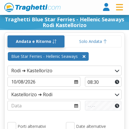
Tragh
Traghetti Blue Star Ferries - Hellenic Seaways
Rodi Kastellorizo
Andata e Ritorno
Solo Andata
Blue Star Ferries - Hellenic Seaways
Porti alternativi
Date alternative