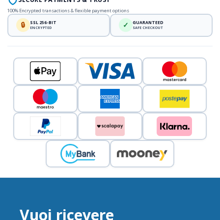
100% Encrypted transactions & flexible payment options
SSL 256-BIT
GUARANTEED
🔒
✓
ENCRYPTED
SAFE CHECKOUT
Vuoi ricevere