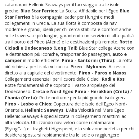
catamarani Hellenic Seaways per il tuo viaggio tra le isole
greche.
Blue Star Ferries
: La Scelta Affidabile per l'Egeo
Blue
Star Ferries
è la compagnia leader per i lunghi e medi
collegamenti in Grecia. La sua flotta è composta da navi
moderne e grandi, ideali per chi cerca stabilità e comfort anche
nelle traversate più lunghe, garantendo un servizio di alta qualità
tra il porto del Pireo (Atene) e le destinazioni più remote.
Rotte
Cicladi e Dodecaneso (Long Tail)
Blue Star collega Atene con
le destinazioni più iconiche, trasportando passeggeri,
auto e
camper
in modo efficiente:
Pireo - Santorini (Thira)
: La rotta
più richiesta per l'isola vulcanica.
Pireo - Mykonos
: Accesso
diretto alla capitale del divertimento.
Pireo - Paros e Naxos
:
Collegamenti essenziali per il cuore delle Cicladi.
Rodi e Kos
:
Rotte fondamentali che coprono il vasto arcipelago del
Dodecaneso.
Creta e Nord Egeo
Pireo - Heraklion (Creta)
/
Chania (Creta)
: Rotte notturne per la più grande isola greca.
Pireo - Lesbo e Chios
: Copertura delle isole dell'Egeo Nord-
Orientale.
Hellenic Seaways
: L'Alta Velocità nel Mare Egeo
Hellenic Seaways è specializzata in collegamenti marittimi ad
alta velocità. Utilizzando navi veloci come i catamarani
(FlyingCat) e i traghetti Highspeed, è la soluzione perfetta per chi
desidera spostarsi rapidamente tra le isole o raggiungere