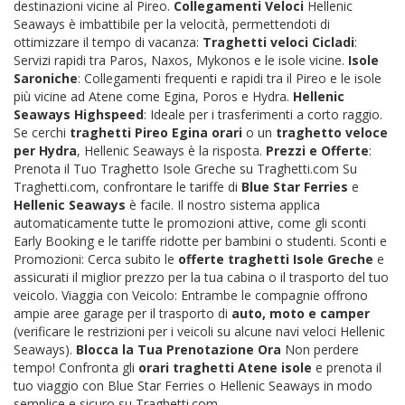
destinazioni vicine al Pireo.
Collegamenti Veloci
Hellenic
Seaways è imbattibile per la velocità, permettendoti di
ottimizzare il tempo di vacanza:
Traghetti veloci Cicladi
:
Servizi rapidi tra Paros, Naxos, Mykonos e le isole vicine.
Isole
Saroniche
: Collegamenti frequenti e rapidi tra il Pireo e le isole
più vicine ad Atene come Egina, Poros e Hydra.
Hellenic
Seaways Highspeed
: Ideale per i trasferimenti a corto raggio.
Se cerchi
traghetti Pireo Egina orari
o un
traghetto veloce
per Hydra
, Hellenic Seaways è la risposta.
Prezzi e Offerte
:
Prenota il Tuo Traghetto Isole Greche su Traghetti.com Su
Traghetti.com, confrontare le tariffe di
Blue Star Ferries
e
Hellenic Seaways
è facile. Il nostro sistema applica
automaticamente tutte le promozioni attive, come gli sconti
Early Booking e le tariffe ridotte per bambini o studenti. Sconti e
Promozioni: Cerca subito le
offerte traghetti Isole Greche
e
assicurati il miglior prezzo per la tua cabina o il trasporto del tuo
veicolo. Viaggia con Veicolo: Entrambe le compagnie offrono
ampie aree garage per il trasporto di
auto, moto e camper
(verificare le restrizioni per i veicoli su alcune navi veloci Hellenic
Seaways).
Blocca la Tua Prenotazione Ora
Non perdere
tempo! Confronta gli
orari traghetti Atene isole
e prenota il
tuo viaggio con Blue Star Ferries o Hellenic Seaways in modo
semplice e sicuro su Traghetti.com.