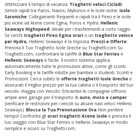
ottimizzare il tempo di vacanza:
Traghetti veloci Cicladi
:
Servizi rapidi tra Paros, Naxos, Mykonos e le isole vicine.
Isole
Saroniche
: Collegamenti frequenti e rapidi tra il Pireo e le isole
più vicine ad Atene come Egina, Poros e Hydra.
Hellenic
Seaways Highspeed
: Ideale per i trasferimenti a corto raggio.
Se cerchi
traghetti Pireo Egina orari
o un
traghetto veloce
per Hydra
, Hellenic Seaways è la risposta.
Prezzi e Offerte
:
Prenota il Tuo Traghetto Isole Greche su Traghetti.com Su
Traghetti.com, confrontare le tariffe di
Blue Star Ferries
e
Hellenic Seaways
è facile. Il nostro sistema applica
automaticamente tutte le promozioni attive, come gli sconti
Early Booking e le tariffe ridotte per bambini o studenti. Sconti e
Promozioni: Cerca subito le
offerte traghetti Isole Greche
e
assicurati il miglior prezzo per la tua cabina o il trasporto del tuo
veicolo. Viaggia con Veicolo: Entrambe le compagnie offrono
ampie aree garage per il trasporto di
auto, moto e camper
(verificare le restrizioni per i veicoli su alcune navi veloci Hellenic
Seaways).
Blocca la Tua Prenotazione Ora
Non perdere
tempo! Confronta gli
orari traghetti Atene isole
e prenota il
tuo viaggio con Blue Star Ferries o Hellenic Seaways in modo
semplice e sicuro su Traghetti.com.