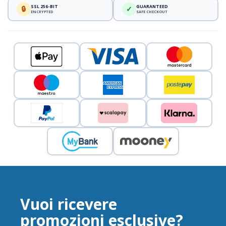
SSL 256-BIT
GUARANTEED
🔒
✓
ENCRYPTED
SAFE CHECKOUT
Vuoi ricevere
promozioni esclusive?