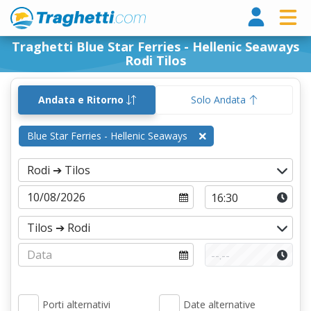
Tragh
Traghetti Blue Star Ferries - Hellenic Seaways
Rodi Tilos
Andata e Ritorno
Solo Andata
Blue Star Ferries - Hellenic Seaways
Porti alternativi
Date alternative