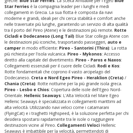
greche.
Blue Star Ferries
: La Scelta Affidabile per l'Egeo
Blue
Star Ferries
è la compagnia leader per i lunghi e medi
collegamenti in Grecia. La sua flotta è composta da navi
moderne e grandi, ideali per chi cerca stabilità e comfort anche
nelle traversate più lunghe, garantendo un servizio di alta qualità
tra il porto del Pireo (Atene) e le destinazioni più remote.
Rotte
Cicladi e Dodecaneso (Long Tail)
Blue Star collega Atene con
le destinazioni più iconiche, trasportando passeggeri,
auto e
camper
in modo efficiente:
Pireo - Santorini (Thira)
: La rotta
più richiesta per l'isola vulcanica.
Pireo - Mykonos
: Accesso
diretto alla capitale del divertimento.
Pireo - Paros e Naxos
:
Collegamenti essenziali per il cuore delle Cicladi.
Rodi e Kos
:
Rotte fondamentali che coprono il vasto arcipelago del
Dodecaneso.
Creta e Nord Egeo
Pireo - Heraklion (Creta)
/
Chania (Creta)
: Rotte notturne per la più grande isola greca.
Pireo - Lesbo e Chios
: Copertura delle isole dell'Egeo Nord-
Orientale.
Hellenic Seaways
: L'Alta Velocità nel Mare Egeo
Hellenic Seaways è specializzata in collegamenti marittimi ad
alta velocità. Utilizzando navi veloci come i catamarani
(FlyingCat) e i traghetti Highspeed, è la soluzione perfetta per chi
desidera spostarsi rapidamente tra le isole o raggiungere
destinazioni vicine al Pireo.
Collegamenti Veloci
Hellenic
Seaways è imbattibile per la velocità, permettendoti di