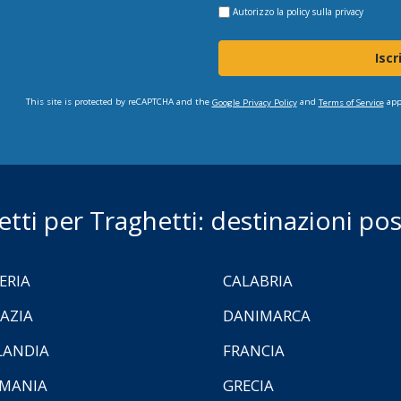
Autorizzo la
policy sulla privacy
Iscr
This site is protected by reCAPTCHA and the
and
app
Google Privacy Policy
Terms of Service
ietti per Traghetti: destinazioni poss
ERIA
CALABRIA
AZIA
DANIMARCA
LANDIA
FRANCIA
MANIA
GRECIA