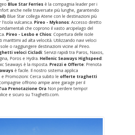
'Egeo
Blue Star Ferries
è la compagnia leader per i
omfort anche nelle traversate più lunghe, garantendo
il)
Blue Star collega Atene con le destinazioni più
r l'isola vulcanica.
Pireo - Mykonos
: Accesso diretto
fondamentali che coprono il vasto arcipelago del
eca.
Pireo - Lesbo e Chios
: Copertura delle isole
 marittimi ad alta velocità. Utilizzando navi veloci
sole o raggiungere destinazioni vicine al Pireo.
hetti veloci Cicladi
: Servizi rapidi tra Paros, Naxos,
 Egina, Poros e Hydra.
Hellenic Seaways Highspeed
:
nic Seaways è la risposta.
Prezzi e Offerte
: Prenota
eaways
è facile. Il nostro sistema applica
ti e Promozioni: Cerca subito le
offerte traghetti
le compagnie offrono ampie aree garage per il
 Tua Prenotazione Ora
Non perdere tempo!
lice e sicuro su Traghetti.com.