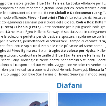
ggio tra le isole greche.
Blue Star Ferries
: La Scelta Affidabile per l
 composta da navi moderne e grandi, ideali per chi cerca stabilità e c
) e le destinazioni più remote.
Rotte Cicladi e Dodecaneso (Long Ta
n modo efficiente:
Pireo - Santorini (Thira)
: La rotta più richiesta pe
: Collegamenti essenziali per il cuore delle Cicladi.
Rodi e Kos
: Rotte 
 (Creta)
/
Chania (Creta)
: Rotte notturne per la più grande isola gr
 Velocità nel Mare Egeo Hellenic Seaways è specializzata in collegamenti
è la soluzione perfetta per chi desidera spostarsi rapidamente tra le i
per la velocità, permettendoti di ottimizzare il tempo di vacanza:
Trag
nti frequenti e rapidi tra il Pireo e le isole più vicine ad Atene come
ghetti Pireo Egina orari
o un
traghetto veloce per Hydra
, Helle
ghetti.com, confrontare le tariffe di
Blue Star Ferries
e
Hellenic S
conti Early Booking e le tariffe ridotte per bambini o studenti. Scon
a cabina o il trasporto del tuo veicolo. Viaggia con Veicolo: Entrambe 
trizioni per i veicoli su alcune navi veloci Hellenic Seaways).
Blocca la
il tuo viaggio con Blue Star Ferries o Hellenic Seaways in modo semp
Diafani