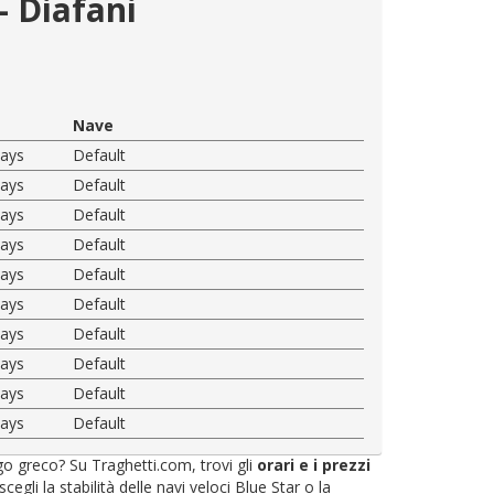
- Diafani
Nave
ways
Default
ways
Default
ways
Default
ways
Default
ways
Default
ways
Default
ways
Default
ways
Default
ways
Default
ways
Default
ago greco? Su Traghetti.com, trovi gli
orari e i prezzi
li la stabilità delle navi veloci Blue Star o la