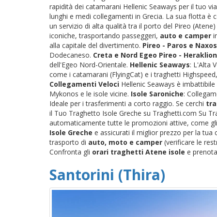
rapidità dei catamarani Hellenic Seaways per il tuo via
lunghi e medi collegamenti in Grecia. La sua flotta è
un servizio di alta qualità tra il porto del Pireo (Atene
iconiche, trasportando passeggeri,
auto e camper
i
alla capitale del divertimento.
Pireo - Paros e Naxos
Dodecaneso.
Creta e Nord Egeo
Pireo - Heraklion
dell'Egeo Nord-Orientale.
Hellenic Seaways
: L'Alta
come i catamarani (FlyingCat) e i traghetti Highspeed, 
Collegamenti Veloci
Hellenic Seaways è imbattibile 
Mykonos e le isole vicine.
Isole Saroniche
: Collegame
Ideale per i trasferimenti a corto raggio. Se cerchi
tra
il Tuo Traghetto Isole Greche su Traghetti.com Su Tra
automaticamente tutte le promozioni attive, come gli s
Isole Greche
e assicurati il miglior prezzo per la tu
trasporto di
auto, moto e camper
(verificare le res
Confronta gli
orari traghetti Atene isole
e prenota 
Santorini (Thira)