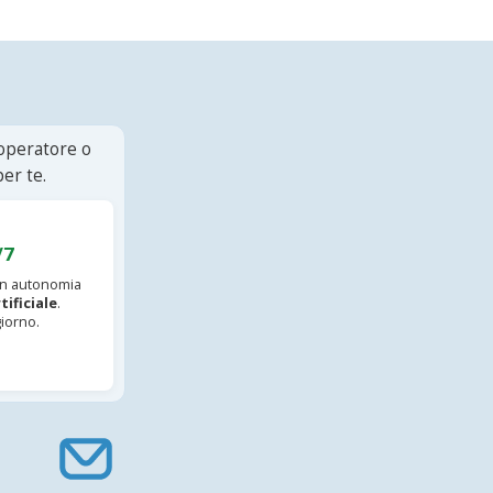
 operatore o
er te.
/7
 in autonomia
tificiale
.
iorno.