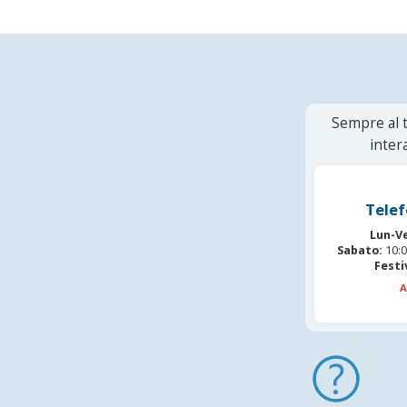
Sempre al t
inter
Telef
Lun-V
Sabato:
10:0
Festi
A