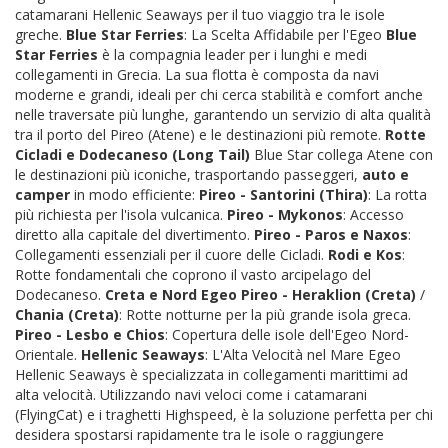
catamarani Hellenic Seaways per il tuo viaggio tra le isole
greche.
Blue Star Ferries
: La Scelta Affidabile per l'Egeo
Blue
Star Ferries
è la compagnia leader per i lunghi e medi
collegamenti in Grecia. La sua flotta è composta da navi
moderne e grandi, ideali per chi cerca stabilità e comfort anche
nelle traversate più lunghe, garantendo un servizio di alta qualità
tra il porto del Pireo (Atene) e le destinazioni più remote.
Rotte
Cicladi e Dodecaneso (Long Tail)
Blue Star collega Atene con
le destinazioni più iconiche, trasportando passeggeri,
auto e
camper
in modo efficiente:
Pireo - Santorini (Thira)
: La rotta
più richiesta per l'isola vulcanica.
Pireo - Mykonos
: Accesso
diretto alla capitale del divertimento.
Pireo - Paros e Naxos
:
Collegamenti essenziali per il cuore delle Cicladi.
Rodi e Kos
:
Rotte fondamentali che coprono il vasto arcipelago del
Dodecaneso.
Creta e Nord Egeo
Pireo - Heraklion (Creta)
/
Chania (Creta)
: Rotte notturne per la più grande isola greca.
Pireo - Lesbo e Chios
: Copertura delle isole dell'Egeo Nord-
Orientale.
Hellenic Seaways
: L'Alta Velocità nel Mare Egeo
Hellenic Seaways è specializzata in collegamenti marittimi ad
alta velocità. Utilizzando navi veloci come i catamarani
(FlyingCat) e i traghetti Highspeed, è la soluzione perfetta per chi
desidera spostarsi rapidamente tra le isole o raggiungere