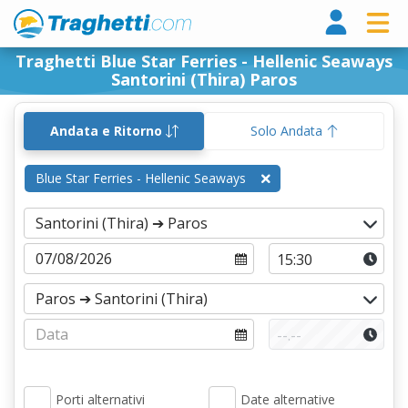
Tragh
Traghetti Blue Star Ferries - Hellenic Seaways
Santorini (Thira) Paros
Andata e Ritorno
Solo Andata
Blue Star Ferries - Hellenic Seaways
Porti alternativi
Date alternative