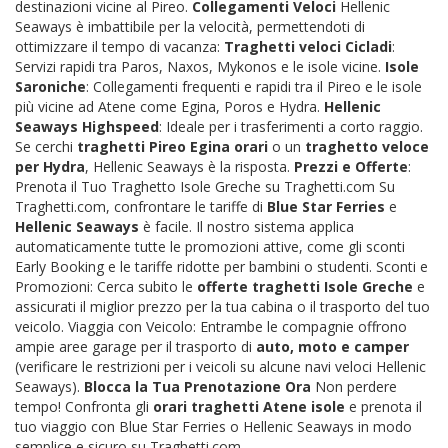
destinazioni vicine al Pireo.
Collegamenti Veloci
Hellenic
Seaways è imbattibile per la velocità, permettendoti di
ottimizzare il tempo di vacanza:
Traghetti veloci Cicladi
:
Servizi rapidi tra Paros, Naxos, Mykonos e le isole vicine.
Isole
Saroniche
: Collegamenti frequenti e rapidi tra il Pireo e le isole
più vicine ad Atene come Egina, Poros e Hydra.
Hellenic
Seaways Highspeed
: Ideale per i trasferimenti a corto raggio.
Se cerchi
traghetti Pireo Egina orari
o un
traghetto veloce
per Hydra
, Hellenic Seaways è la risposta.
Prezzi e Offerte
:
Prenota il Tuo Traghetto Isole Greche su Traghetti.com Su
Traghetti.com, confrontare le tariffe di
Blue Star Ferries
e
Hellenic Seaways
è facile. Il nostro sistema applica
automaticamente tutte le promozioni attive, come gli sconti
Early Booking e le tariffe ridotte per bambini o studenti. Sconti e
Promozioni: Cerca subito le
offerte traghetti Isole Greche
e
assicurati il miglior prezzo per la tua cabina o il trasporto del tuo
veicolo. Viaggia con Veicolo: Entrambe le compagnie offrono
ampie aree garage per il trasporto di
auto, moto e camper
(verificare le restrizioni per i veicoli su alcune navi veloci Hellenic
Seaways).
Blocca la Tua Prenotazione Ora
Non perdere
tempo! Confronta gli
orari traghetti Atene isole
e prenota il
tuo viaggio con Blue Star Ferries o Hellenic Seaways in modo
semplice e sicuro su Traghetti.com.