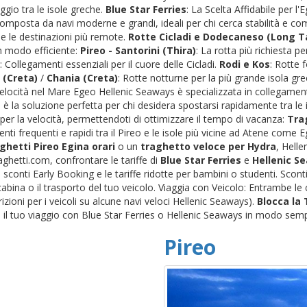
ggio tra le isole greche.
Blue Star Ferries
: La Scelta Affidabile per l
 composta da navi moderne e grandi, ideali per chi cerca stabilità e c
) e le destinazioni più remote.
Rotte Cicladi e Dodecaneso (Long Ta
n modo efficiente:
Pireo - Santorini (Thira)
: La rotta più richiesta pe
: Collegamenti essenziali per il cuore delle Cicladi.
Rodi e Kos
: Rotte 
 (Creta)
/
Chania (Creta)
: Rotte notturne per la più grande isola gr
 Velocità nel Mare Egeo Hellenic Seaways è specializzata in collegamenti
è la soluzione perfetta per chi desidera spostarsi rapidamente tra le i
per la velocità, permettendoti di ottimizzare il tempo di vacanza:
Trag
nti frequenti e rapidi tra il Pireo e le isole più vicine ad Atene come
ghetti Pireo Egina orari
o un
traghetto veloce per Hydra
, Helle
ghetti.com, confrontare le tariffe di
Blue Star Ferries
e
Hellenic S
conti Early Booking e le tariffe ridotte per bambini o studenti. Scon
a cabina o il trasporto del tuo veicolo. Viaggia con Veicolo: Entrambe 
trizioni per i veicoli su alcune navi veloci Hellenic Seaways).
Blocca la
il tuo viaggio con Blue Star Ferries o Hellenic Seaways in modo semp
Pireo