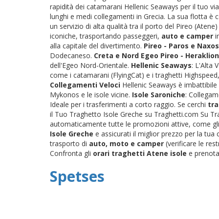
rapidità dei catamarani Hellenic Seaways per il tuo via
lunghi e medi collegamenti in Grecia. La sua flotta è
un servizio di alta qualità tra il porto del Pireo (Atene
iconiche, trasportando passeggeri,
auto e camper
i
alla capitale del divertimento.
Pireo - Paros e Naxos
Dodecaneso.
Creta e Nord Egeo
Pireo - Heraklion
dell'Egeo Nord-Orientale.
Hellenic Seaways
: L'Alta
come i catamarani (FlyingCat) e i traghetti Highspeed, 
Collegamenti Veloci
Hellenic Seaways è imbattibile 
Mykonos e le isole vicine.
Isole Saroniche
: Collegame
Ideale per i trasferimenti a corto raggio. Se cerchi
tra
il Tuo Traghetto Isole Greche su Traghetti.com Su Tra
automaticamente tutte le promozioni attive, come gli s
Isole Greche
e assicurati il miglior prezzo per la tu
trasporto di
auto, moto e camper
(verificare le res
Confronta gli
orari traghetti Atene isole
e prenota 
Spetses