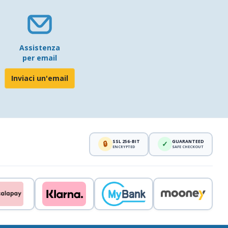
Assistenza
per email
Inviaci un'email
SSL 256-BIT
GUARANTEED
🔒
✓
ENCRYPTED
SAFE CHECKOUT