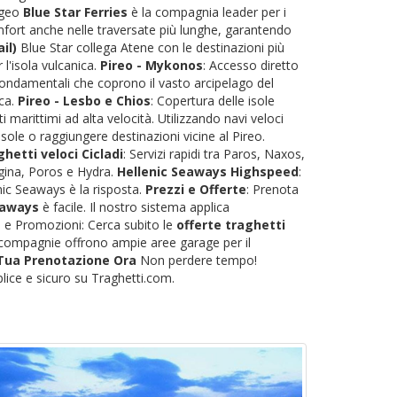
'Egeo
Blue Star Ferries
è la compagnia leader per i
omfort anche nelle traversate più lunghe, garantendo
il)
Blue Star collega Atene con le destinazioni più
r l'isola vulcanica.
Pireo - Mykonos
: Accesso diretto
fondamentali che coprono il vasto arcipelago del
eca.
Pireo - Lesbo e Chios
: Copertura delle isole
 marittimi ad alta velocità. Utilizzando navi veloci
sole o raggiungere destinazioni vicine al Pireo.
hetti veloci Cicladi
: Servizi rapidi tra Paros, Naxos,
 Egina, Poros e Hydra.
Hellenic Seaways Highspeed
:
nic Seaways è la risposta.
Prezzi e Offerte
: Prenota
eaways
è facile. Il nostro sistema applica
ti e Promozioni: Cerca subito le
offerte traghetti
le compagnie offrono ampie aree garage per il
 Tua Prenotazione Ora
Non perdere tempo!
lice e sicuro su Traghetti.com.