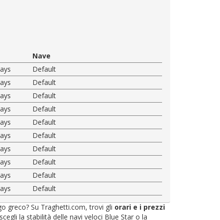
Nave
ways
Default
ways
Default
ways
Default
ways
Default
ways
Default
ways
Default
ways
Default
ways
Default
ways
Default
ways
Default
ago greco? Su Traghetti.com, trovi gli
orari e i prezzi
li la stabilità delle navi veloci Blue Star o la