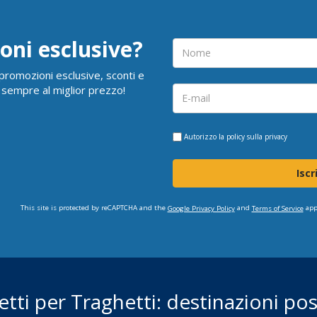
oni esclusive?
i promozioni esclusive, sconti e
 sempre al miglior prezzo!
Autorizzo la
policy sulla privacy
Iscr
This site is protected by reCAPTCHA and the
and
app
Google Privacy Policy
Terms of Service
ietti per Traghetti: destinazioni poss