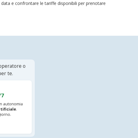
a data e confrontare le tariffe disponibili per prenotare
 operatore o
er te.
/7
 in autonomia
tificiale
.
iorno.