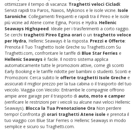
ottimizzare il tempo di vacanza:
Traghetti veloci Cicladi
:
Servizi rapidi tra Paros, Naxos, Mykonos e le isole vicine.
Isole
Saroniche
: Collegamenti frequenti e rapidi tra il Pireo e le isole
più vicine ad Atene come Egina, Poros e Hydra.
Hellenic
Seaways Highspeed
: Ideale per i trasferimenti a corto raggio.
Se cerchi
traghetti Pireo Egina orari
o un
traghetto veloce
per Hydra
, Hellenic Seaways è la risposta.
Prezzi e Offerte
:
Prenota il Tuo Traghetto Isole Greche su Traghetti.com Su
Traghetti.com, confrontare le tariffe di
Blue Star Ferries
e
Hellenic Seaways
è facile. Il nostro sistema applica
automaticamente tutte le promozioni attive, come gli sconti
Early Booking e le tariffe ridotte per bambini o studenti. Sconti e
Promozioni: Cerca subito le
offerte traghetti Isole Greche
e
assicurati il miglior prezzo per la tua cabina o il trasporto del tuo
veicolo. Viaggia con Veicolo: Entrambe le compagnie offrono
ampie aree garage per il trasporto di
auto, moto e camper
(verificare le restrizioni per i veicoli su alcune navi veloci Hellenic
Seaways).
Blocca la Tua Prenotazione Ora
Non perdere
tempo! Confronta gli
orari traghetti Atene isole
e prenota il
tuo viaggio con Blue Star Ferries o Hellenic Seaways in modo
semplice e sicuro su Traghetti.com.