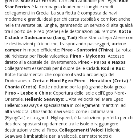
greche.
Blue Star Ferries
: La Scelta Affidabile per l'Egeo
Blue
Star Ferries
è la compagnia leader per i lunghi e medi
collegamenti in Grecia. La sua flotta è composta da navi
moderne e grandi, ideali per chi cerca stabilità e comfort anche
nelle traversate più lunghe, garantendo un servizio di alta qualità
tra il porto del Pireo (Atene) e le destinazioni più remote.
Rotte
Cicladi e Dodecaneso (Long Tail)
Blue Star collega Atene con
le destinazioni più iconiche, trasportando passeggeri,
auto e
camper
in modo efficiente:
Pireo - Santorini (Thira)
: La rotta
più richiesta per l'isola vulcanica.
Pireo - Mykonos
: Accesso
diretto alla capitale del divertimento.
Pireo - Paros e Naxos
:
Collegamenti essenziali per il cuore delle Cicladi.
Rodi e Kos
:
Rotte fondamentali che coprono il vasto arcipelago del
Dodecaneso.
Creta e Nord Egeo
Pireo - Heraklion (Creta)
/
Chania (Creta)
: Rotte notturne per la più grande isola greca.
Pireo - Lesbo e Chios
: Copertura delle isole dell'Egeo Nord-
Orientale.
Hellenic Seaways
: L'Alta Velocità nel Mare Egeo
Hellenic Seaways è specializzata in collegamenti marittimi ad
alta velocità. Utilizzando navi veloci come i catamarani
(FlyingCat) e i traghetti Highspeed, è la soluzione perfetta per chi
desidera spostarsi rapidamente tra le isole o raggiungere
destinazioni vicine al Pireo.
Collegamenti Veloci
Hellenic
Seaways è imbattibile per la velocità, permettendoti di