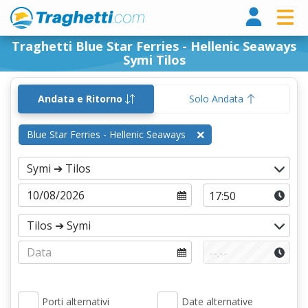
Tragh
Traghetti Blue Star Ferries - Hellenic Seaways
Symi Tilos
Andata e Ritorno
Solo Andata
Blue Star Ferries - Hellenic Seaways
Porti alternativi
Date alternative