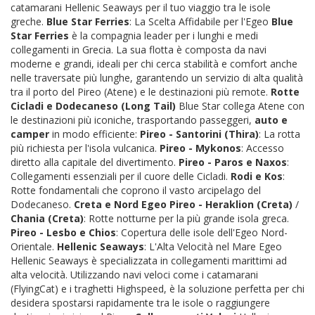
catamarani Hellenic Seaways per il tuo viaggio tra le isole
greche.
Blue Star Ferries
: La Scelta Affidabile per l'Egeo
Blue
Star Ferries
è la compagnia leader per i lunghi e medi
collegamenti in Grecia. La sua flotta è composta da navi
moderne e grandi, ideali per chi cerca stabilità e comfort anche
nelle traversate più lunghe, garantendo un servizio di alta qualità
tra il porto del Pireo (Atene) e le destinazioni più remote.
Rotte
Cicladi e Dodecaneso (Long Tail)
Blue Star collega Atene con
le destinazioni più iconiche, trasportando passeggeri,
auto e
camper
in modo efficiente:
Pireo - Santorini (Thira)
: La rotta
più richiesta per l'isola vulcanica.
Pireo - Mykonos
: Accesso
diretto alla capitale del divertimento.
Pireo - Paros e Naxos
:
Collegamenti essenziali per il cuore delle Cicladi.
Rodi e Kos
:
Rotte fondamentali che coprono il vasto arcipelago del
Dodecaneso.
Creta e Nord Egeo
Pireo - Heraklion (Creta)
/
Chania (Creta)
: Rotte notturne per la più grande isola greca.
Pireo - Lesbo e Chios
: Copertura delle isole dell'Egeo Nord-
Orientale.
Hellenic Seaways
: L'Alta Velocità nel Mare Egeo
Hellenic Seaways è specializzata in collegamenti marittimi ad
alta velocità. Utilizzando navi veloci come i catamarani
(FlyingCat) e i traghetti Highspeed, è la soluzione perfetta per chi
desidera spostarsi rapidamente tra le isole o raggiungere