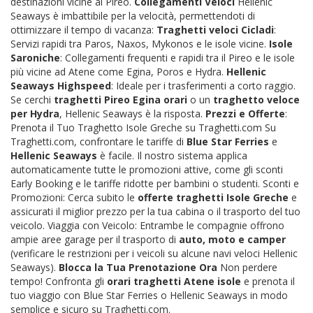
destinazioni vicine al Pireo.
Collegamenti Veloci
Hellenic
Seaways è imbattibile per la velocità, permettendoti di
ottimizzare il tempo di vacanza:
Traghetti veloci Cicladi
:
Servizi rapidi tra Paros, Naxos, Mykonos e le isole vicine.
Isole
Saroniche
: Collegamenti frequenti e rapidi tra il Pireo e le isole
più vicine ad Atene come Egina, Poros e Hydra.
Hellenic
Seaways Highspeed
: Ideale per i trasferimenti a corto raggio.
Se cerchi
traghetti Pireo Egina orari
o un
traghetto veloce
per Hydra
, Hellenic Seaways è la risposta.
Prezzi e Offerte
:
Prenota il Tuo Traghetto Isole Greche su Traghetti.com Su
Traghetti.com, confrontare le tariffe di
Blue Star Ferries
e
Hellenic Seaways
è facile. Il nostro sistema applica
automaticamente tutte le promozioni attive, come gli sconti
Early Booking e le tariffe ridotte per bambini o studenti. Sconti e
Promozioni: Cerca subito le
offerte traghetti Isole Greche
e
assicurati il miglior prezzo per la tua cabina o il trasporto del tuo
veicolo. Viaggia con Veicolo: Entrambe le compagnie offrono
ampie aree garage per il trasporto di
auto, moto e camper
(verificare le restrizioni per i veicoli su alcune navi veloci Hellenic
Seaways).
Blocca la Tua Prenotazione Ora
Non perdere
tempo! Confronta gli
orari traghetti Atene isole
e prenota il
tuo viaggio con Blue Star Ferries o Hellenic Seaways in modo
semplice e sicuro su Traghetti.com.