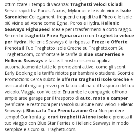
ottimizzare il tempo di vacanza:
Traghetti veloci Cicladi
:
Servizi rapidi tra Paros, Naxos, Mykonos e le isole vicine.
Isole
Saroniche
: Collegamenti frequenti e rapidi tra il Pireo e le isole
più vicine ad Atene come Egina, Poros e Hydra.
Hellenic
Seaways Highspeed
: Ideale per i trasferimenti a corto raggio.
Se cerchi
traghetti Pireo Egina orari
o un
traghetto veloce
per Hydra
, Hellenic Seaways è la risposta.
Prezzi e Offerte
:
Prenota il Tuo Traghetto Isole Greche su Traghetti.com Su
Traghetti.com, confrontare le tariffe di
Blue Star Ferries
e
Hellenic Seaways
è facile. Il nostro sistema applica
automaticamente tutte le promozioni attive, come gli sconti
Early Booking e le tariffe ridotte per bambini o studenti. Sconti e
Promozioni: Cerca subito le
offerte traghetti Isole Greche
e
assicurati il miglior prezzo per la tua cabina o il trasporto del tuo
veicolo. Viaggia con Veicolo: Entrambe le compagnie offrono
ampie aree garage per il trasporto di
auto, moto e camper
(verificare le restrizioni per i veicoli su alcune navi veloci Hellenic
Seaways).
Blocca la Tua Prenotazione Ora
Non perdere
tempo! Confronta gli
orari traghetti Atene isole
e prenota il
tuo viaggio con Blue Star Ferries o Hellenic Seaways in modo
semplice e sicuro su Traghetti.com.