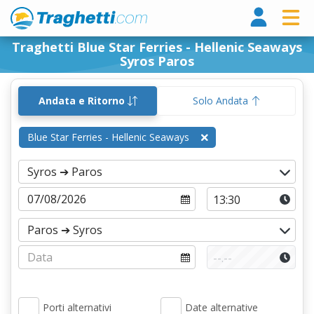
Tragh
Traghetti Blue Star Ferries - Hellenic Seaways
Syros Paros
Andata e Ritorno
Solo Andata
Blue Star Ferries - Hellenic Seaways
Porti alternativi
Date alternative