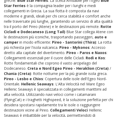
greche.
Blue Star Ferries
: La Scelta Affidabile per l'Egeo
Blue
Star Ferries
è la compagnia leader per i lunghi e medi
collegamenti in Grecia. La sua flotta è composta da navi
moderne e grandi, ideali per chi cerca stabilità e comfort anche
nelle traversate più lunghe, garantendo un servizio di alta qualità
tra il porto del Pireo (Atene) e le destinazioni più remote.
Rotte
Cicladi e Dodecaneso (Long Tail)
Blue Star collega Atene con
le destinazioni più iconiche, trasportando passeggeri,
auto e
camper
in modo efficiente:
Pireo - Santorini (Thira)
: La rotta
più richiesta per l'isola vulcanica.
Pireo - Mykonos
: Accesso
diretto alla capitale del divertimento.
Pireo - Paros e Naxos
:
Collegamenti essenziali per il cuore delle Cicladi.
Rodi e Kos
:
Rotte fondamentali che coprono il vasto arcipelago del
Dodecaneso.
Creta e Nord Egeo
Pireo - Heraklion (Creta)
/
Chania (Creta)
: Rotte notturne per la più grande isola greca.
Pireo - Lesbo e Chios
: Copertura delle isole dell'Egeo Nord-
Orientale.
Hellenic Seaways
: L'Alta Velocità nel Mare Egeo
Hellenic Seaways è specializzata in collegamenti marittimi ad
alta velocità. Utilizzando navi veloci come i catamarani
(FlyingCat) e i traghetti Highspeed, è la soluzione perfetta per chi
desidera spostarsi rapidamente tra le isole o raggiungere
destinazioni vicine al Pireo.
Collegamenti Veloci
Hellenic
Seaways è imbattibile per la velocità, permettendoti di