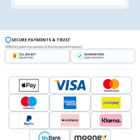
SECURE PAYMENTS & TRUST
100% Encrypted transactions & flexible payment options
SSL 256-BIT
GUARANTEED
🔒
✓
ENCRYPTED
SAFE CHECKOUT