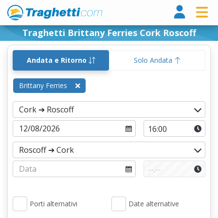
Tragh
Traghetti Brittany Ferries Cork Roscoff
Andata e Ritorno
Solo Andata
Brittany Ferries
Porti alternativi
Date alternative