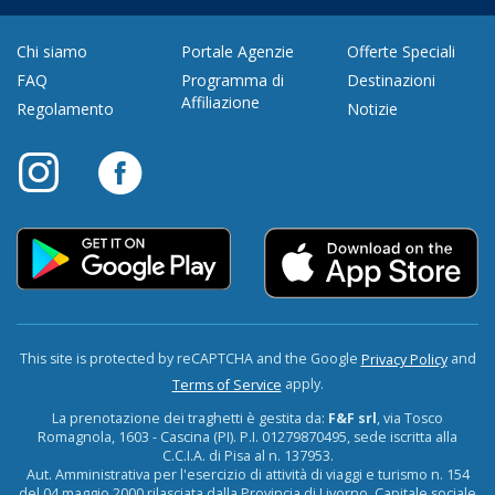
Chi siamo
Portale Agenzie
Offerte Speciali
FAQ
Programma di
Destinazioni
Affiliazione
Regolamento
Notizie
This site is protected by reCAPTCHA and the Google
and
Privacy Policy
apply.
Terms of Service
La prenotazione dei traghetti è gestita da:
F&F srl
, via Tosco
Romagnola, 1603 - Cascina (PI). P.I. 01279870495, sede iscritta alla
C.C.I.A. di Pisa al n. 137953.
Aut. Amministrativa per l'esercizio di attività di viaggi e turismo n. 154
del 04 maggio 2000 rilasciata dalla Provincia di Livorno. Capitale sociale