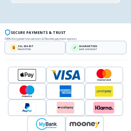
SECURE PAYMENTS & TRUST
100% Encrypted transactions & flexible payment options
SSL 256-BIT
GUARANTEED
🔒
✓
ENCRYPTED
SAFE CHECKOUT