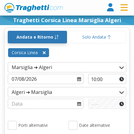
Tragh
Traghetti Corsica Linea Marsiglia Algeri
Andata e Ritorno
Solo Andata
Corsica Linea
Porti alternativi
Date alternative