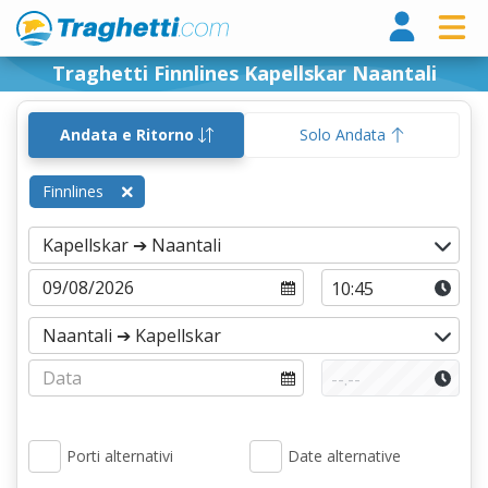
Tragh
Traghetti Finnlines Kapellskar Naantali
Andata e Ritorno
Solo Andata
Finnlines
Porti alternativi
Date alternative