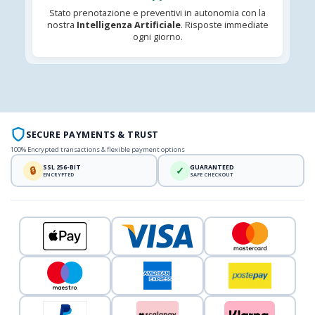
Stato prenotazione e preventivi in autonomia con la
nostra
Intelligenza Artificiale
. Risposte immediate
ogni giorno.
SECURE PAYMENTS & TRUST
100% Encrypted transactions & flexible payment options
SSL 256-BIT
GUARANTEED
🔒
✓
ENCRYPTED
SAFE CHECKOUT