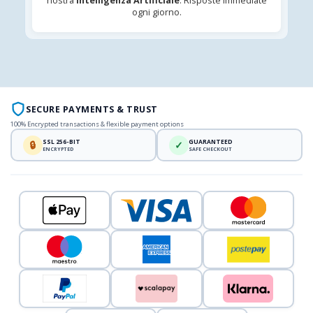
nostra
Intelligenza Artificiale
. Risposte immediate
ogni giorno.
SECURE PAYMENTS & TRUST
100% Encrypted transactions & flexible payment options
SSL 256-BIT
GUARANTEED
🔒
✓
ENCRYPTED
SAFE CHECKOUT