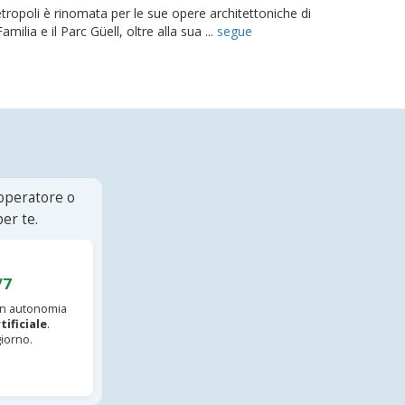
etropoli è rinomata per le sue opere architettoniche di
ilia e il Parc Güell, oltre alla sua ...
segue
 operatore o
er te.
/7
 in autonomia
tificiale
.
iorno.