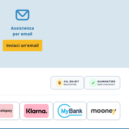
Assistenza
per email
Inviaci un'email
SSL 256-BIT
GUARANTEED
🔒
✓
ENCRYPTED
SAFE CHECKOUT