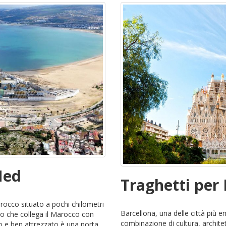
Med
Traghetti per
arocco situato a pochi chilometri
Barcellona, una delle città più 
mo che collega il Marocco con
combinazione di cultura, architet
o e ben attrezzato è una porta