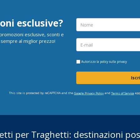
oni esclusive?
i promozioni esclusive, sconti e
 sempre al miglior prezzo!
Autorizzo la
policy sulla privacy
Iscr
This site is protected by reCAPTCHA and the
and
app
Google Privacy Policy
Terms of Service
ietti per Traghetti: destinazioni poss