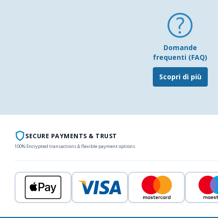
Domande
frequenti (FAQ)
Scopri di più
SECURE PAYMENTS & TRUST
100% Encrypted transactions & flexible payment options