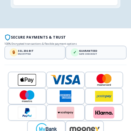
SECURE PAYMENTS & TRUST
100% Encrypted transactions & flexible payment options
SSL 256-BIT
GUARANTEED
🔒
✓
ENCRYPTED
SAFE CHECKOUT