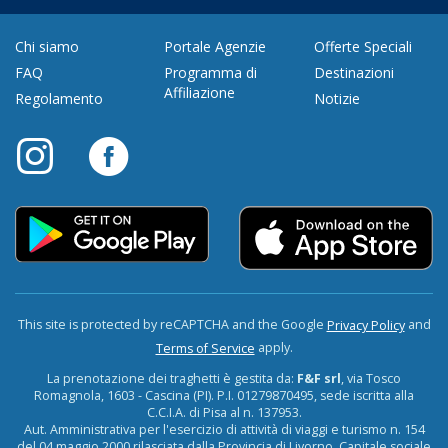
Chi siamo
Portale Agenzie
Offerte Speciali
FAQ
Programma di
Destinazioni
Affiliazione
Regolamento
Notizie
This site is protected by reCAPTCHA and the Google
and
Privacy Policy
apply.
Terms of Service
La prenotazione dei traghetti è gestita da:
F&F srl
, via Tosco
Romagnola, 1603 - Cascina (PI). P.I. 01279870495, sede iscritta alla
C.C.I.A. di Pisa al n. 137953.
Aut. Amministrativa per l'esercizio di attività di viaggi e turismo n. 154
del 04 maggio 2000 rilasciata dalla Provincia di Livorno. Capitale sociale