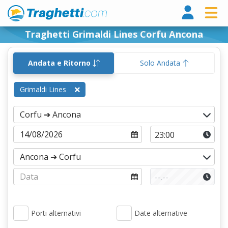
Tragh
Traghetti Grimaldi Lines Corfu Ancona
Andata e Ritorno
Solo Andata
Grimaldi Lines
Porti alternativi
Date alternative