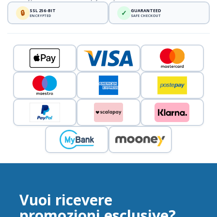
SSL 256-BIT
GUARANTEED
🔒
✓
ENCRYPTED
SAFE CHECKOUT
Vuoi ricevere
promozioni esclusive?