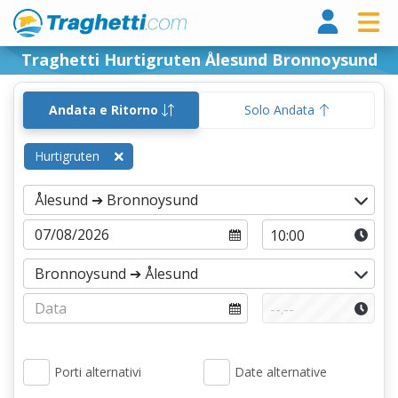
Tragh
Traghetti Hurtigruten Ålesund Bronnoysund
Andata e Ritorno
Solo Andata
Hurtigruten
Porti alternativi
Date alternative