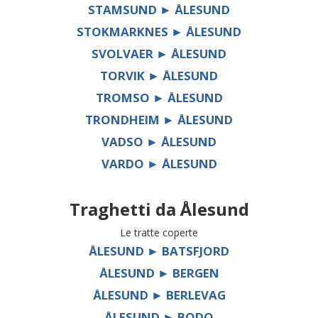
STAMSUND ► ÅLESUND
STOKMARKNES ► ÅLESUND
SVOLVAER ► ÅLESUND
TORVIK ► ÅLESUND
TROMSO ► ÅLESUND
TRONDHEIM ► ÅLESUND
VADSO ► ÅLESUND
VARDO ► ÅLESUND
Traghetti da
Ålesund
Le tratte coperte
ÅLESUND ► BATSFJORD
ÅLESUND ► BERGEN
ÅLESUND ► BERLEVAG
ÅLESUND ► BODO