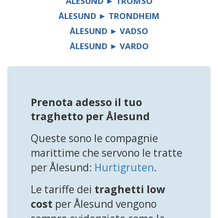
ÅLESUND ► TROMSO
ÅLESUND ► TRONDHEIM
ÅLESUND ► VADSO
ÅLESUND ► VARDO
Prenota adesso il tuo
traghetto per Ålesund
Queste sono le compagnie
marittime che servono le tratte
per Ålesund:
Hurtigruten
.
Le tariffe dei
traghetti low
cost
per Ålesund vengono