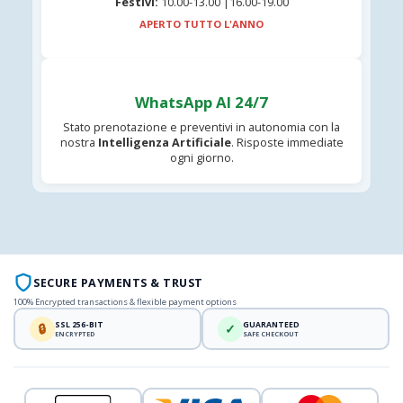
Festivi:
10.00-13.00 |16.00-19.00
APERTO TUTTO L'ANNO
WhatsApp AI 24/7
Stato prenotazione e preventivi in autonomia con la
nostra
Intelligenza Artificiale
. Risposte immediate
ogni giorno.
SECURE PAYMENTS & TRUST
100% Encrypted transactions & flexible payment options
SSL 256-BIT
GUARANTEED
🔒
✓
ENCRYPTED
SAFE CHECKOUT