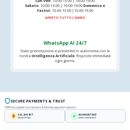
Lun-Ven:
10:00-13:00 | 16:00-19:00
Sabato:
10:00-13:00 | 16:00-19:00
Domenica e
Festivi:
10.00-13.00 |16.00-19.00
APERTO TUTTO L'ANNO
WhatsApp AI 24/7
Stato prenotazione e preventivi in autonomia con la
nostra
Intelligenza Artificiale
. Risposte immediate
ogni giorno.
SECURE PAYMENTS & TRUST
100% Encrypted transactions & flexible payment options
SSL 256-BIT
GUARANTEED
🔒
✓
ENCRYPTED
SAFE CHECKOUT