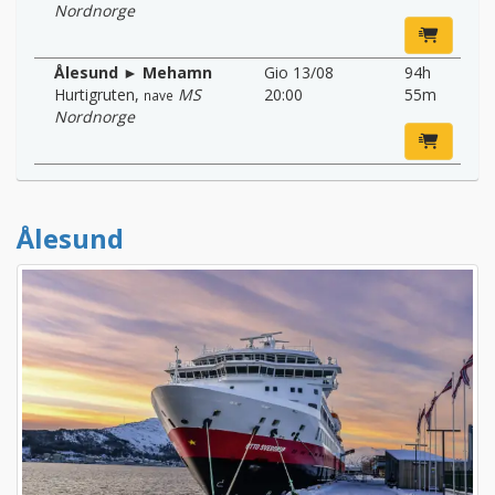
Nordnorge
Ålesund ► Mehamn
Gio 13/08
94h
Hurtigruten
,
MS
20:00
55m
nave
Nordnorge
Ålesund