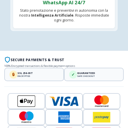
WhatsApp AI 24/7
Stato prenotazione e preventivi in autonomia con la
nostra
Intelligenza Artificiale
. Risposte immediate
ogni giorno.
SECURE PAYMENTS & TRUST
100% Encrypted transactions & flexible payment options
SSL 256-BIT
GUARANTEED
🔒
✓
ENCRYPTED
SAFE CHECKOUT