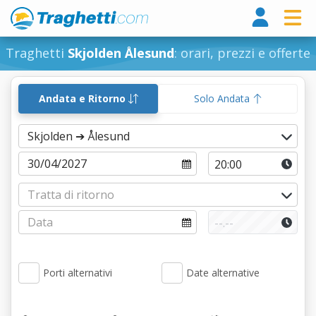
Tragh
Traghetti
Skjolden Ålesund
: orari, prezzi e offerte
Andata e Ritorno
Solo Andata
Porti alternativi
Date alternative