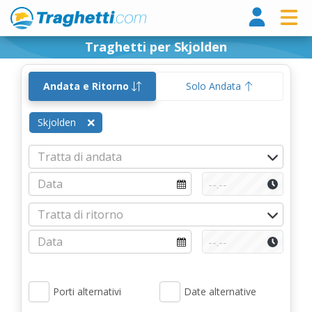
Tragh
Traghetti per Skjolden
Andata e Ritorno
Solo Andata
Skjolden
Porti alternativi
Date alternative