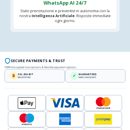
WhatsApp AI 24/7
Stato prenotazione e preventivi in autonomia con la
nostra
Intelligenza Artificiale
. Risposte immediate
ogni giorno.
SECURE PAYMENTS & TRUST
100% Encrypted transactions & flexible payment options
SSL 256-BIT
GUARANTEED
🔒
✓
ENCRYPTED
SAFE CHECKOUT